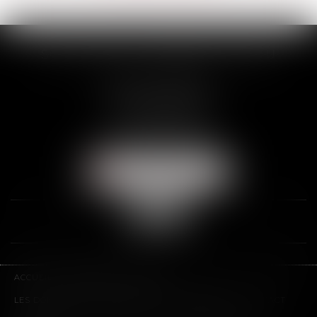
SCP THUAULT, FERRARIS, CORNU
2 Rue de la Banque
89000 AUXERRE
Tél :
03 86 72 09 80
Fax : 03 86 72 09 90
NOUS LOCALISER
ACCUEIL
LE CABINET
L'ÉQUIPE
LES DOMAINES D'INTERVENTION
HONORAIRES
CONTACT