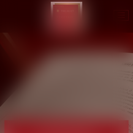
Ouvr
le
men
LES DOMAINES