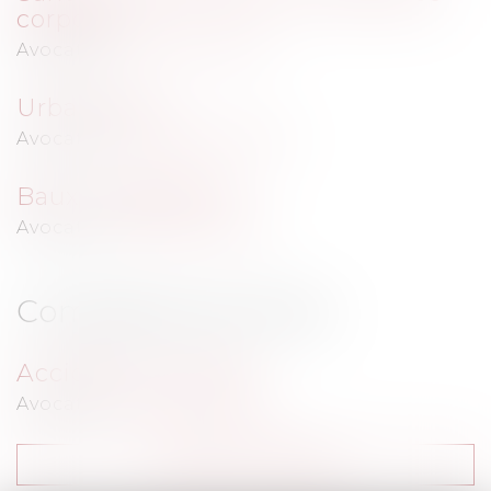
corporel
Avocat(s) :
THUAULT Alain
Urbanisme
Avocat(s) :
FERRARIS Pascal
Baux d'habitation
Avocat(s) :
THUAULT Alain
Compétences fines
Accident du travail
Avocat(s) :
THUAULT Alain
Contacter un expert