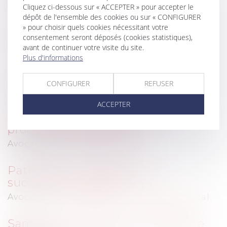
Cliquez ci-dessous sur « ACCEPTER » pour accepter le
Avocat(s) :
FERRARIS Pascal
dépôt de l'ensemble des cookies ou sur « CONFIGURER
» pour choisir quels cookies nécessitant votre
Droit de la famille
consentement seront déposés (cookies statistiques),
avant de continuer votre visite du site.
Avocat(s) :
THUAULT Alain
Plus d'informations
Droit pénal
CONFIGURER
REFUSER
Avocat(s) :
THUAULT Alain
ACCEPTER
Entreprises en difficulté et
procédures collectives
Avocat(s) :
FERRARIS Pascal
Patrimoine : transmission,
successions, gestion
Avocat(s) :
THUAULT Alain
,
FERRARIS Pascal
Santé, responsabilité et préjudice