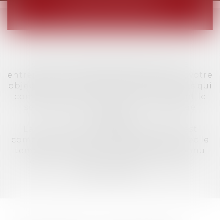
D'INTERVENTION
Que vous soyez un particulier, une
entreprise ou un établissement public, votre
objectif est de travailler avec des avocats qui
comprennent vos enjeux et fournissent le
service attendu au meilleur niveau de
qualité.
La SCP THUAULT FERRARIS CORNU est
composé d'avocats généralistes qui, avec le
temps, ont acquis un savoir faire reconnu
dans un certain nombre d'activités
dominantes.