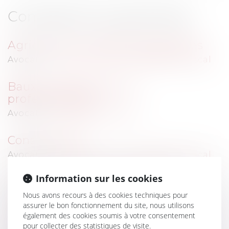
Compétences générales
Agriculture, entreprises agricoles
Avocat(s) :
THUAULT Alain
,
FERRARIS Pascal
Baux commerciaux et
professionnels
Avocat(s) :
FERRARIS Pascal
Construction
Avocat(s) :
THUAULT Alain
,
FERRARIS Pascal
Information sur les cookies
Droit bancaire et financier
Nous avons recours à des cookies techniques pour
Avocat(s) :
THUAULT Alain
assurer le bon fonctionnement du site, nous utilisons
également des cookies soumis à votre consentement
Droit commercial
pour collecter des statistiques de visite.