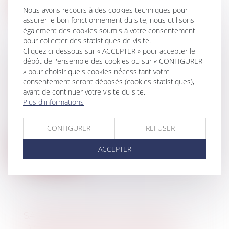
Lire la suite
Nous avons recours à des cookies techniques pour
assurer le bon fonctionnement du site, nous utilisons
également des cookies soumis à votre consentement
pour collecter des statistiques de visite.
Cliquez ci-dessous sur « ACCEPTER » pour accepter le
dépôt de l'ensemble des cookies ou sur « CONFIGURER
SERVITUDE DE PASSAGE : TOUS LES
» pour choisir quels cookies nécessitant votre
PROPRIÉTAIRES VOISINS N'ONT PAS À
consentement seront déposés (cookies statistiques),
avant de continuer votre visite du site.
ÊTRE APPELÉS EN JUSTICE
Plus d'informations
Droit immobilier
/
Droit de la propriété
La demande tendant à fixer l'assiette d'un
passage pour désenclaver un fonds...
CONFIGURER
REFUSER
Lire la suite
ACCEPTER
SALARIÉ PROTÉGÉ : UN REFUS
D'AUTORISATION DE LICENCIEMENT