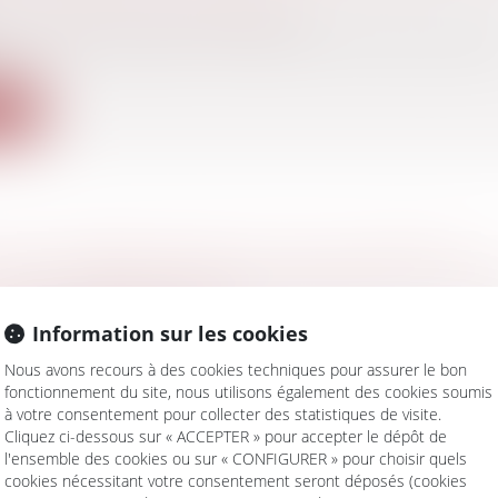
s
/
Contentieux
/
Voies d'exécution
ions entre les parties ou les décisions de justice peuv
ite
ON COMPENSATOIRE ET TAUX D'INTÉRÊT : L
ATION : PRÉALABLE INDISPENSABLE À L’APP
UX D’INTÉRÊT MAJORÉ
Information sur les cookies
s
/
Famille
/
Divorces
s
/
Contentieux
/
Voies d'exécution
Nous avons recours à des cookies techniques pour assurer le bon
amnation à une indemnité emporte intérêt au taux lé
fonctionnement du site, nous utilisons également des cookies soumis
..
à votre consentement pour collecter des statistiques de visite.
Cliquez ci-dessous sur « ACCEPTER » pour accepter le dépôt de
ite
l'ensemble des cookies ou sur « CONFIGURER » pour choisir quels
cookies nécessitant votre consentement seront déposés (cookies