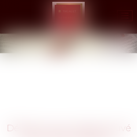
Ouvr
le
men
Désolé, aucun article trouvé