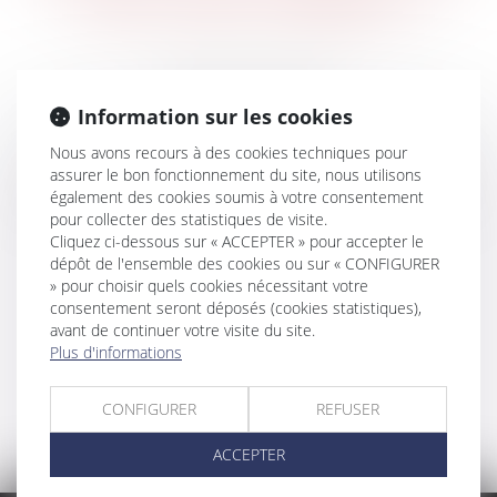
dans cette catégorie
Erreur 404
Information sur les cookies
La page demandée n'existe pas ou a changé
Nous avons recours à des cookies techniques pour
d'adresse.
assurer le bon fonctionnement du site, nous utilisons
Veuillez utiliser le menu ou le bouton ci-dessous :
également des cookies soumis à votre consentement
pour collecter des statistiques de visite.
Cliquez ci-dessous sur « ACCEPTER » pour accepter le
Retour à l'accueil
dépôt de l'ensemble des cookies ou sur « CONFIGURER
» pour choisir quels cookies nécessitant votre
consentement seront déposés (cookies statistiques),
avant de continuer votre visite du site.
Plus d'informations
CONFIGURER
REFUSER
ACCEPTER