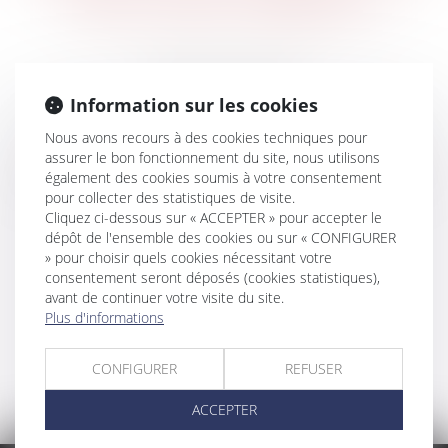
dans cette catégorie
Erreur 404
Information sur les cookies
La page demandée n'existe pas ou a changé
Nous avons recours à des cookies techniques pour
d'adresse.
assurer le bon fonctionnement du site, nous utilisons
Veuillez utiliser le menu ou le bouton ci-dessous :
également des cookies soumis à votre consentement
pour collecter des statistiques de visite.
Cliquez ci-dessous sur « ACCEPTER » pour accepter le
Retour à l'accueil
dépôt de l'ensemble des cookies ou sur « CONFIGURER
» pour choisir quels cookies nécessitant votre
consentement seront déposés (cookies statistiques),
avant de continuer votre visite du site.
Plus d'informations
CONFIGURER
REFUSER
ACCEPTER