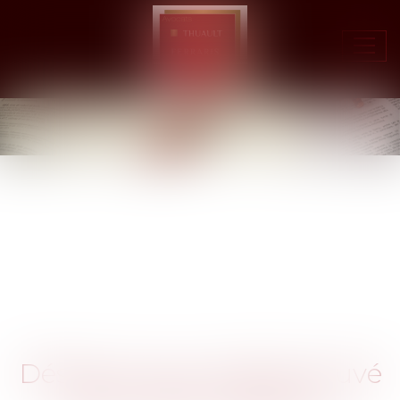
Ouvr
le
men
Désolé, aucun article trouvé