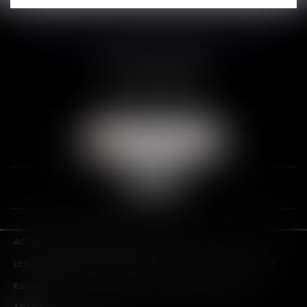
SCP THUAULT, FERRARIS, CORNU
2 Rue de la Banque
89000 AUXERRE
Tél :
03 86 72 09 80
Fax : 03 86 72 09 90
NOUS LOCALISER
ACCUEIL
LE CABINET
L'ÉQUIPE
LES DOMAINES D'INTERVENTION
HONORAIRES
CONTACT
ESPACE CLIENT
PLAN DU SITE
MENTIONS LÉGALES