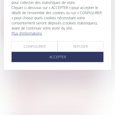
DE SÉPARATION DE BIENS ?
pour collecter des statistiques de visite.
Cliquez ci-dessous sur « ACCEPTER » pour accepter le
Entreprises
/
Finances
/
Banque et finance
dépôt de l'ensemble des cookies ou sur « CONFIGURER
Par un arrêt du 19 janvier 2022 (Cour de
» pour choisir quels cookies nécessitant votre
cassation, 1ère Chambre, pourvoi n°2...
consentement seront déposés (cookies statistiques),
avant de continuer votre visite du site.
Lire la suite
Plus d'informations
CONFIGURER
REFUSER
ACCEPTER
DISPROPORTION DE L’ENGAGEMENT
DE CAUTION : LES PARTS SOCIALES ET
LA CRÉANCE DE COMPTE COURANT
D’ASSOCIÉ AU SEIN DE LA SOCIÉTÉ
CAUTIONNÉE DOIVENT ÊTRE PRISES
EN COMPTE
Entreprises
/
Finances
/
Banque et finance
Entreprises
/
Contentieux
/
Entreprises en
difficultés / procédures collectives