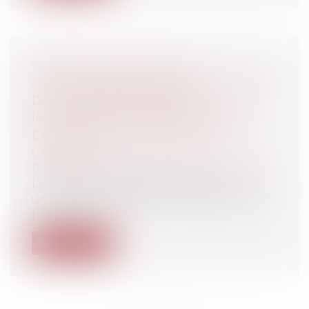
QUEL EST LE SORT D’UN
CAUTIONNEMENT BANCAIRE EN CAS
DE MENTION MANUSCRITE
IRRÉGULIÈRE APPOSÉE DANS L’UN
DES EXEMPLAIRES REMIS À LA
CAUTION ?
Entreprises
/
Finances
/
Banque et finance
Le cautionnement est un contrat
unilatéral pour lequel un seul original est
r...
Lire la suite