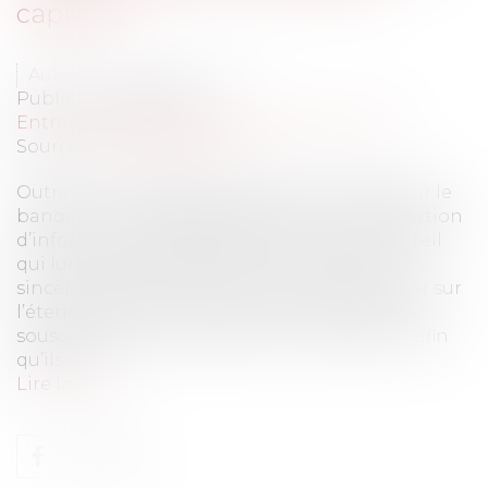
capitaux
Auteur : DROUINEAU 1927
Publié le :
08/09/2021
Entreprises
/
Finances
/
Banque et finance
Source :
www.eurojuris.fr
Outre les nombreuses obligations pesant sur le
banquier, il est également tenu à une obligation
d’information, de renseignement et de conseil
qui lui impose de délivrer une information
sincère et à jour à son client, de le renseigner sur
l’étendue des contrats qu’il souhaite lui faire
souscrire et de le conseiller sur ces derniers afin
qu’ils so...
Lire la suite