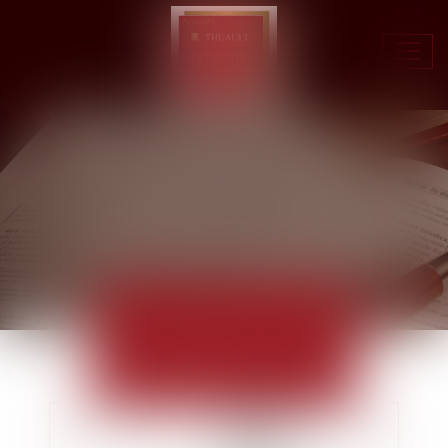
Ouvr
le
men
ACTUALITÉS
EUROJURIS