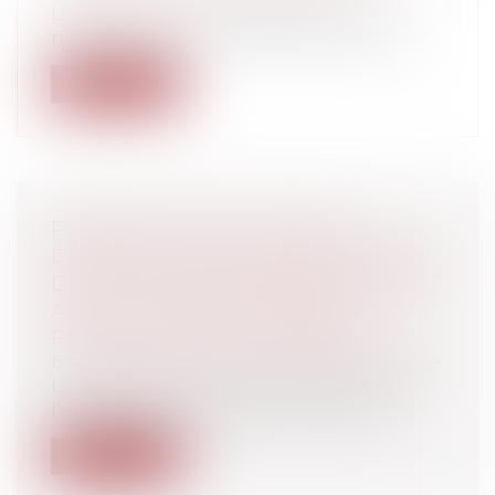
L’arrêt de la Cour de Cassation du 24
novembre 2021 n°20-11.848 n’est pas san...
Lire la suite
PRÉCISIONS SUR LE POINT DE
DÉPART DU DÉLAI DE PRESCRIPTION
DE L’ACTION EN PAIEMENT D’UN PRÊT
APRÈS LE DÉCÈS DU DÉBITEUR !
Particuliers
/
Famille
/
Successions
Entreprises
/
Finances
/
Banque et finance
La mort de l’emprunteur n’entraîne pas
l’exigibilité automatique du capital r...
Lire la suite