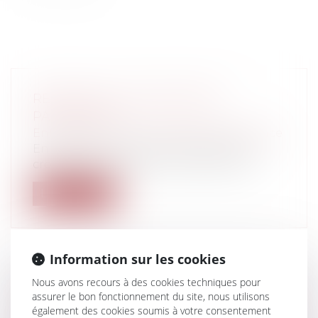
RÉFORME DU FINANCEMENT
PARTICIPATIF
Entreprises
/
Finances
/
Banque et finance
En 2020, le financement participatif ou
crowdfunding a permis de collecter 1,...
Lire la suite
Information sur les cookies
Nous avons recours à des cookies techniques pour
CAUTIONNEMENT : CONSENTEMENT
assurer le bon fonctionnement du site, nous utilisons
DU CONJOINT DE LA CAUTION EN CAS
également des cookies soumis à votre consentement