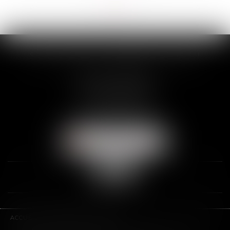
<<
<
...
2
3
4
5
6
7
8
...
>
>>
SCP THUAULT, FERRARIS, CORNU
2 Rue de la Banque
89000 AUXERRE
Tél :
03 86 72 09 80
Fax : 03 86 72 09 90
NOUS LOCALISER
ACCUEIL
LE CABINET
L'ÉQUIPE