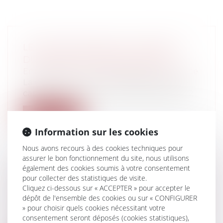
LE SECRET BANCAIRE À L'ÉPREUVE
DU DEVOIR DE MISE EN GARDE
Entreprises
/
Finances
/
Banque et finance
La Chambre commerciale de la Cour de
cassation par un arrêt du 18 septembre 2...
Lire la suite
Information sur les cookies
Nous avons recours à des cookies techniques pour
assurer le bon fonctionnement du site, nous utilisons
également des cookies soumis à votre consentement
pour collecter des statistiques de visite.
COMMERCE EXTÉRIEUR : LE DÉFICIT
Cliquez ci-dessous sur « ACCEPTER » pour accepter le
SE CREUSE
dépôt de l'ensemble des cookies ou sur « CONFIGURER
Entreprises
/
Finances
/
Banque et finance
» pour choisir quels cookies nécessitant votre
Le déficit extérieur de la France s’est
consentement seront déposés (cookies statistiques),