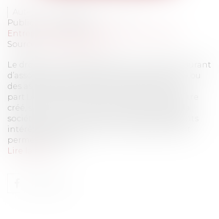
Auteur : GAUCHER-PIOLA Alexis
Publié le :
01/08/2006
Entreprises
/
Finances
/
Banque et finance
Source :
www.eurojuris.fr
Le droit à son remboursementLe compte courant
d’associé permet des flux financiers entre un ou
des associés d'une part et la société d'autre
part.Le compte courant d’associé qui peut être
créé, soit au moment de la constitution de la
société, soit en cours de vie sociale, a différents
intérêts.En effet, l’avance en compte courant
permet d’une pa...
Lire la suite