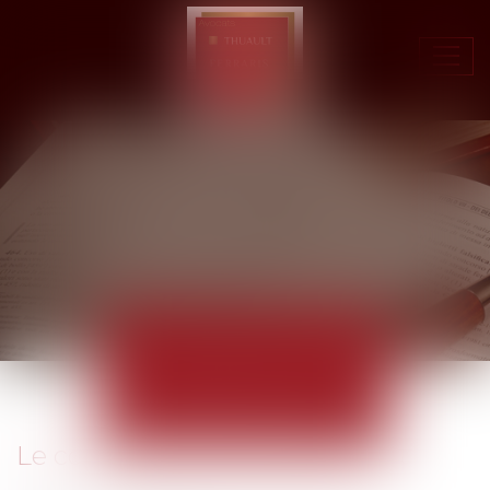
Ouvr
le
men
ACTUALITÉS
EUROJURIS
Le compte courant d'associé