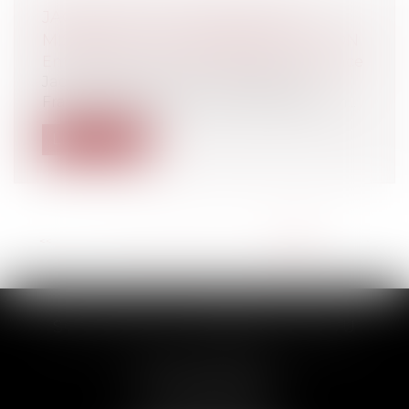
JACQUES ATTALI ACCEPTE UNE
MISSION DU GOUVERNEMENT FILLON
Entreprises
/
Finances
/
Banque et finance
Jacques Attali, ancien conseiller de
François Mitterrand, vient d’accepter un...
Lire la suite
<<
<
...
17
18
19
20
21
22
23
>
>>
SCP THUAULT, FERRARIS, CORNU
2 Rue de la Banque
89000 AUXERRE