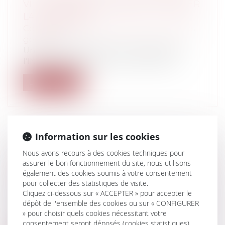
VILLE MOYENNE, COMMENT INVERSER
LA TENDANCE ?
Collectivités
/
Environnement
/
Principes
généraux
Une étude publiée le 14 novembre par
l'INSEE analyse la situation de 367 vill...
Lire la suite
Information sur les cookies
LA BANQUE QUI ENCAISSE UN
Nous avons recours à des cookies techniques pour
CHÈQUE LIBELLÉ À L’ORDRE DE DEUX
assurer le bon fonctionnement du site, nous utilisons
BÉNÉFICIAIRE PEUT-ELLE ÊTRE
également des cookies soumis à votre consentement
pour collecter des statistiques de visite.
FAUTIVE ?
Cliquez ci-dessous sur « ACCEPTER » pour accepter le
Entreprises
/
Finances
/
Banque et finance
dépôt de l'ensemble des cookies ou sur « CONFIGURER
Il n’est pas interdit d’établir un chèque à
» pour choisir quels cookies nécessitant votre
l’ordre de deux personnes distinc...
consentement seront déposés (cookies statistiques),