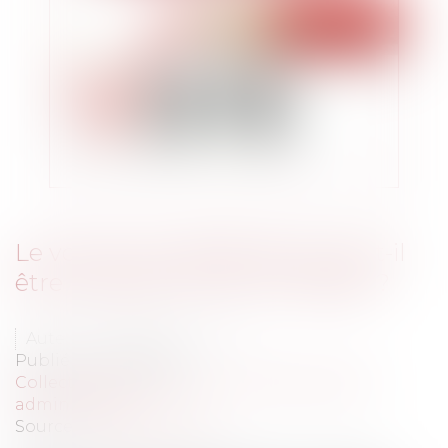
Le vote d’une délibération peut-il
être proposé à choix multiples ?
Auteur : PORCHET Thomas
Publié le :
09/01/2020
Collectivités
/
Contentieux
/
Responsabilité
administrative
Source :
www.eurojuris.fr