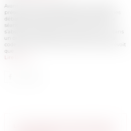
Avant chaque vote relativement à un dossier
présenté en assemblée délibérante et après les
débats plus ou moins nourris, le Président de
séance a l’habitude de s’exprimer ainsi : « Qui
s’abstient ? Qui est pour ? Qui est contre ? » dans
un ordre, qui pourra varier. L’article L. 5211-1 du
code général des collectivités territoriales, prévoit
que...
Lire la suite
LA DÉCROISSANCE DES CENTRES DE