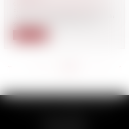
Collectivités
/
Services publics
/
Fonction
publique / Personnel administratif
Dans un arrêt du 18 novembre 2019, rendu
sous le numéro 17bx01397, la cour d...
Lire la suite
<<
<
...
267
268
269
270
271
272
273
...
>
>>
SCP THUAULT, FERRARIS, CORNU
2 Rue de la Banque
89000 AUXERRE