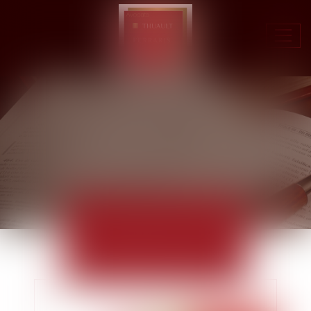
Ouvr
le
men
ACTUALITÉS
EUROJURIS