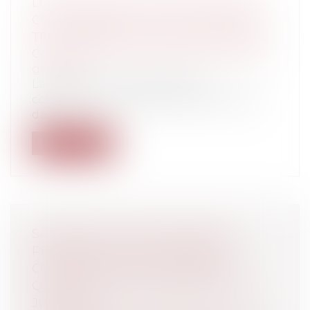
LE FRANC N'EST PAS MORT DANS LE
CODE GÉNÉRAL DES COLLECTIVITÉS
TERRITORIALES NI SUR LÉGIFRANCE !
Collectivités
/
Environnement
/
Principes
généraux
La lecture du code général des
collectivités territoriales, épais ouvrage
dan...
Lire la suite
SALAIRE D'UN FONCTIONNAIRE :
PROMESSE NON TENUE PAR LA
COMMUNAUTÉ DE COMMUNES :
QUAND LA POLITIQUE REJOINT LE
JURIDIQUE