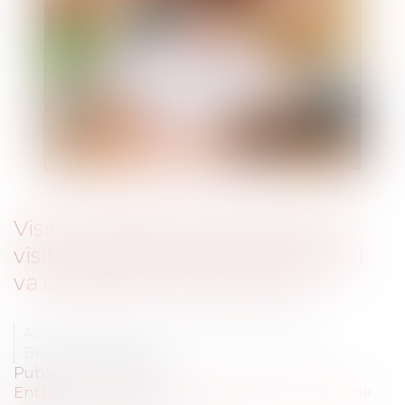
Visite médicale de préreprise et
visite médicale de reprise : ce qui
va changer au 1er juillet 2012
Auteurs : BLANC DE LA NAULTE Agathe,
BROQUET Frank
Publié le :
29/06/2012
Entreprises
/
Ressources humaines
/
Contrat de