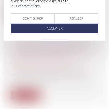
avant de continuer votre visite du site.
régions supplémentaires, prévue en...
Plus d'informations
Lire la suite
CONFIGURER
REFUSER
ACCEPTER
L’ARRÊTÉ DU MAIRE INTERDISANT
L’ACTIVITÉ DE BALL-TRAP…PLOMBÉ
PAR LE JUGE DES RÉFÉRÉS
Collectivités
/
Contentieux
/
Responsabilité civile et pénale de l'élu
Au motif que quelques voisins se sont
plaints des nuisances sonores émanant
d...
Lire la suite