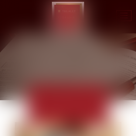
Ouvr
le
men
ACTUALITÉS
EUROJURIS