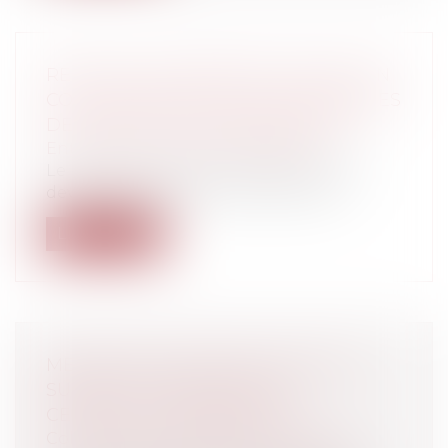
RETOUR À LA RETRAITE À 60 ANS: UN
COÛT IMPORTANT POUR LES RÉGIMES
DE RETRAITE COMPLÉMENTAIRE
Entreprises
/
Finances
/
Fiscalité
Le retour partiel de la retraite à 60 ans
devrait coûter environ 490 millions...
Lire la suite
MENTION DE L'ÉVENTUALITÉ D'UN
SURSIS À STATUER SUR UN
CERTIFICAT D'URBANISME
Collectivités
/
Urbanisme
/
Permis de