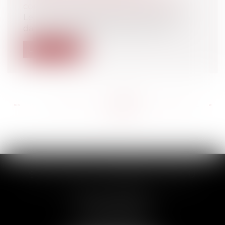
construire/ Documents d'urbanisme
Le Conseil d'Etat estime que la mention
dans un certificat d'urbanisme de la...
Lire la suite
<<
<
...
646
647
648
649
650
651
652
...
>
>>
SCP THUAULT, FERRARIS, CORNU
2 Rue de la Banque
89000 AUXERRE
Tél :
03 86 72 09 80