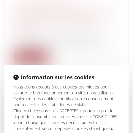
LES RÈGLES RÉGISSANT
L'INTÉRESSEMENT DES SALARIÉS AUX
RÉSULTATS DE L'ENTREPRISE
Particuliers
/
Emploi
/
Retraite / Epargne
salariale
Les employeurs ont la possibilité
d’intéresser leurs salariés aux résultats e...
Lire la suite
Information sur les cookies
Nous avons recours à des cookies techniques pour
assurer le bon fonctionnement du site, nous utilisons
COUP DE FREIN À
également des cookies soumis à votre consentement
L'EXPÉRIMENTATION DES CITOYENS
pour collecter des statistiques de visite.
Cliquez ci-dessous sur « ACCEPTER » pour accepter le
ASSESSEURS
dépôt de l'ensemble des cookies ou sur « CONFIGURER
Particuliers
/
Civil / Pénal
/
Procédure
» pour choisir quels cookies nécessitant votre
pénale / Procédure civile
consentement seront déposés (cookies statistiques),
La chancellerie a gelé l’extension à huit