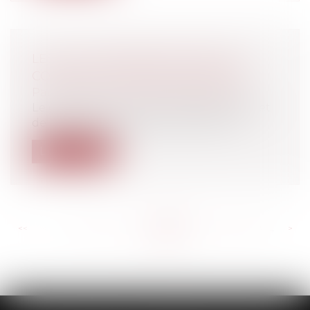
LES CLAUSES BÉNÉFICIAIRES DES
CONTRATS D’ASSURANCE DÉCÈS
Particuliers
/
Patrimoine
/
Assurances
Le contentieux en matière d’assurance et
de décès du souscripteur est pour le...
Lire la suite
<<
<
...
922
923
924
925
926
927
928
...
>
>>