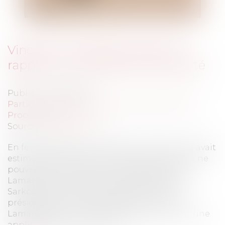
Vincent Lamanda a remis son
rapport sur la rétention de sûreté
Publié le :
16/06/2008
Particuliers
/
Civil / Pénal
/
Procédure pénale /
Procédure civile
Source :
www.eurojuris.fr
En février dernier, le Conseil constitutionnel avait
estimé que le texte sur la rétention de sûreté ne
pouvait être rétroactif.Les propositions de
Lamanda sur la rétention de sûretéNicolas
Sarkozy avait alors demandé au Premier
président de la Cour de Cassation, Vincent
Lamanda, de lui faire des propositions pour une
application plus rapide du t...