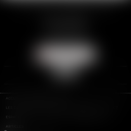
SCP THUAULT, FERRARIS, CORNU
2 Rue de la Banque
89000 AUXERRE
Tél :
03 86 72 09 80
Fax : 03 86 72 09 90
NOUS LOCALISER
ACCUEIL
LE CABINET
L'ÉQUIPE
LES DOMAINES D'INTERVENTION
HONORAIRES
CONTACT
ESPACE CLIENT
PLAN DU SITE
MENTIONS LÉGALES
ARTICLES