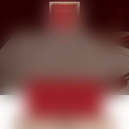
Ouvr
le
men
ACTUALITÉS
EUROJURIS