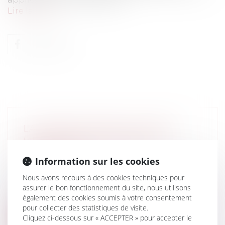
Lire la suite
L'ACADÉMIE FRANÇAISE CONTRE
L'INSCRIPTION DES LANGUES
RÉGIONALES
Information sur les cookies
Collectivités
/
Environnement
/
Principes
généraux
Nous avons recours à des cookies techniques pour
assurer le bon fonctionnement du site, nous utilisons
L’Académie française se lève contre
également des cookies soumis à votre consentement
l’inscription des langues régionales dans...
pour collecter des statistiques de visite.
Cliquez ci-dessous sur « ACCEPTER » pour accepter le
Lire la suite