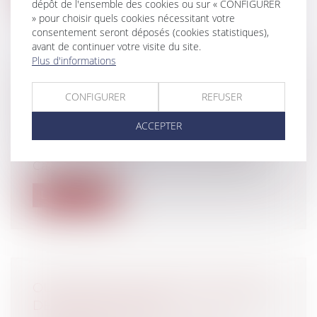
dépôt de l'ensemble des cookies ou sur « CONFIGURER
» pour choisir quels cookies nécessitant votre
consentement seront déposés (cookies statistiques),
avant de continuer votre visite du site.
Plus d'informations
LA DISCRIMINATION À L'EMBAUCHE
CONFIGURER
REFUSER
DANS LES ENTREPRISES DU CAC 40
Entreprises
/
Ressources humaines
/
ACCEPTER
Contrat de travail
La Halde a épinglé trois entreprises du
Cac 40 pour discriminations à l'embau...
Lire la suite
OUVERTURE DU MARCHÉ FRANÇAIS
DES JEUX EN LIGNE