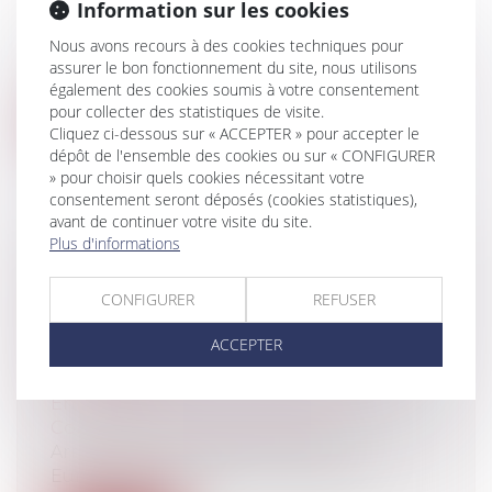
pénale / Procédure civile
Information sur les cookies
Une thématique aussi ancienne que la
Nous avons recours à des cookies techniques pour
profession elle-même : comment peut-on
assurer le bon fonctionnement du site, nous utilisons
a...
également des cookies soumis à votre consentement
pour collecter des statistiques de visite.
Lire la suite
Cliquez ci-dessous sur « ACCEPTER » pour accepter le
dépôt de l'ensemble des cookies ou sur « CONFIGURER
» pour choisir quels cookies nécessitant votre
consentement seront déposés (cookies statistiques),
avant de continuer votre visite du site.
Plus d'informations
INDÉPENDANCE DE L’AVOCAT : LA
PARTICIPATION D’INVESTISSEURS
CONFIGURER
REFUSER
PUREMENT FINANCIERS DANS UNE
ACCEPTER
SOCIÉTÉ D’AVOCATS PEUT ÊTRE
INTERDITE
Entreprises
/
Gestion de l'entreprise
/
Communication et vie sociale
Arrêt de la Cour de Justice de l’Union
Européenne 19.12.2024 n° C-295/23 ...