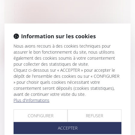
ET RISQUES JURIDIQUES POUR
L’ENTREPRISE
Entreprises
/
Gestion de l'entreprise
/
Informatique et Réseaux
Suivant la définition donnée au journal
Information sur les cookies
officiel du 6 juin 2010, il s’agit d’...
Nous avons recours à des cookies techniques pour
assurer le bon fonctionnement du site, nous utilisons
Lire la suite
également des cookies soumis à votre consentement
pour collecter des statistiques de visite.
Cliquez ci-dessous sur « ACCEPTER » pour accepter le
dépôt de l'ensemble des cookies ou sur « CONFIGURER
» pour choisir quels cookies nécessitant votre
consentement seront déposés (cookies statistiques),
QUEL DÉLAI POUR ENGAGER LA
avant de continuer votre visite du site.
RESPONSABILITÉ DE L'AUTORITÉ
Plus d'informations
ADMINISTRATIVE QUI A DÉLIVRÉ UN
PERMIS DE CONSTRUIRE ILLÉGAL?
CONFIGURER
REFUSER
Collectivités
/
Urbanisme
/
Permis de
construire/ Documents d'urbanisme
ACCEPTER
Lorsqu'un immeuble a été démoli suite à