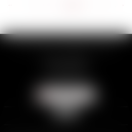
<<
<
...
406
407
408
409
410
411
412
...
>
>>
SCP THUAULT, FERRARIS, CORNU
2 Rue de la Banque
89000 AUXERRE
Tél :
03 86 72 09 80
Fax : 03 86 72 09 90
NOUS LOCALISER