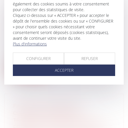
également des cookies soumis à votre consentement
pour collecter des statistiques de visite.
Cliquez ci-dessous sur « ACCEPTER » pour accepter le
ÉTAT D'URGENCE : SAISIE DES
dépôt de l'ensemble des cookies ou sur « CONFIGURER
ÉQUIPEMENTS INFORMATIQUES ET
» pour choisir quels cookies nécessitant votre
EXPLOITATION DES DONNÉES
consentement seront déposés (cookies statistiques),
Collectivités
/
Contentieux
/
Tribunal
avant de continuer votre visite du site.
Plus d'informations
administratif/ Procédure administrative
Dans une ordonnance du 5 août 2016, le
Conseil d’État autorise l’exploitation...
CONFIGURER
REFUSER
Lire la suite
ACCEPTER
FIN DE VIE : FIXATION DES
CONDITIONS D'ARRÊT DES
TRAITEMENTS MÉDICAUX ET DE
RECOURS À LA SÉDATION PROFONDE