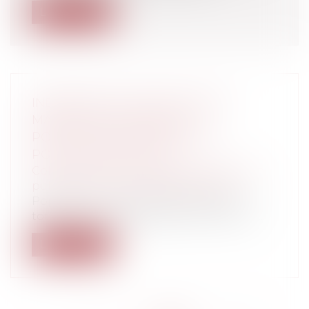
Lire la suite
INDEMNITÉ DE FONCTION DES
MAIRES DES COMMUNES :
POPULATION MUNICIPALE ET
POPULATION TOTALE
Collectivités
/
Services publics
/
Fonction
publique / Personnel administratif
Population municipale et population
totale : comment appliquer l’article L 21...
Lire la suite