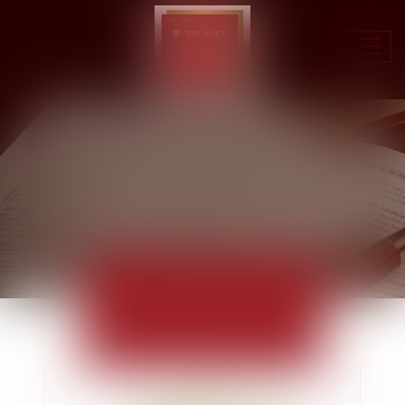
Ouvr
le
men
ACTUALITÉS
EUROJURIS