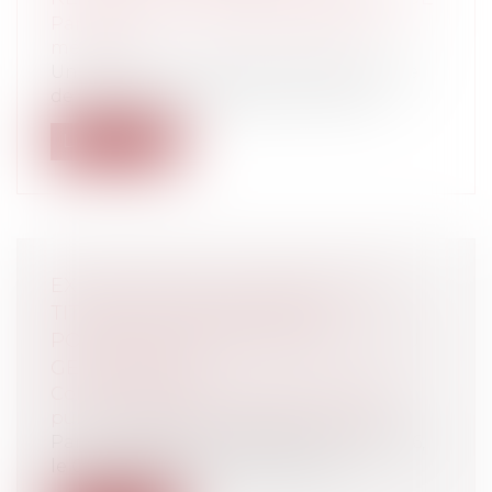
Particuliers
/
Santé
/
Responsabilité
médicale
Un décret du 3 août 2016 modifie le code
de déontologie médicale et relatif a...
Lire la suite
EXPULSION DE L’OCCUPANT SANS
TITRE DU DOMAINE PUBLIC :
POUVOIRS DU PROPRIÉTAIRE ET DU
GESTIONNAIRE
Collectivités
/
Services publics
/
Service
public / Délégation de service public
Par une décision en date du 1er juin 2016,
le Conseil d’Etat a précisé la rép...