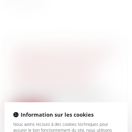
VALIDITÉ DU PRONONCÉ DU DIVORCE
SUBORDONNÉ À LA CONSTITUTION
D’UNE GARANTIE PAR L’ÉPOUX
DÉBITEUR D’UNE PRESTATION
COMPENSATOIRE EN CAPITAL
Particuliers
/
Famille
/
Divorces
Consacrant la liberté de mettre fin aux
liens du mariage, le Conseil constitu...
Lire la suite
Information sur les cookies
Nous avons recours à des cookies techniques pour
assurer le bon fonctionnement du site, nous utilisons