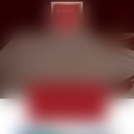
Ouvr
le
men
ACTUALITÉS
EUROJURIS