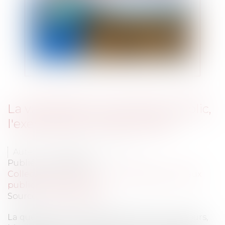
La valorisation du domaine public,
l'exemple de la Côte d'Ivoire
Auteur : DROUINEAU Thomas
Publié le :
08/11/2022
Collectivités
/
Urbanisme
/
Ouvrages et travaux
publics/Construction
Source :
www.eurojuris.fr
La question foncière en Côte d'Ivoire a toujours,