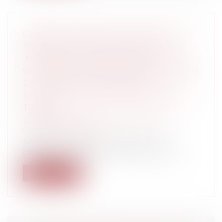
CONTRAT DE TRAVAIL : ​​​​​DANS QUELLE
MESURE L’EMPLOYEUR PEUT-IL
IMPOSER DES CHANGEMENTS À UN
SALARIÉ ? DISTINGUER MODIFICATION
DU CONTRAT DE TRAVAIL ET
MODIFICATION DES CONDITIONS DE
TRAVAIL
Entreprises
/
Ressources humaines
/
Contrat de travail
Modifier le contrat de travail ou les
conditions de travail : pourquoi et com...
Lire la suite