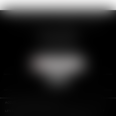
SCP THUAULT, FERRARIS, CORNU
2 Rue de la Banque
89000 AUXERRE
Tél :
03 86 72 09 80
Fax : 03 86 72 09 90
NOUS LOCALISER
ACCUEIL
LE CABINET
L'ÉQUIPE
LES DOMAINES D'INTERVENTION
HONORAIRES
CONTACT