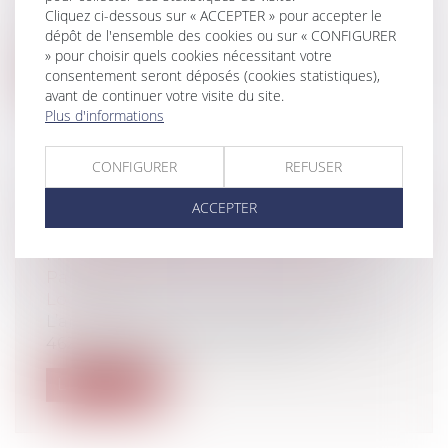
Avant toute chose, rappelons que les
Cliquez ci-dessous sur « ACCEPTER » pour accepter le
données personnelles sont toutes les inf...
dépôt de l'ensemble des cookies ou sur « CONFIGURER
» pour choisir quels cookies nécessitant votre
Lire la suite
consentement seront déposés (cookies statistiques),
avant de continuer votre visite du site.
Plus d'informations
CONFIGURER
REFUSER
BAIL D'HABITATION : LES DANGERS DE
ACCEPTER
LA NOTIFICATION DU CONGÉ DU BAIL
PAR COURRIER RECOMMANDÉ
Particuliers
/
Patrimoine
/
Immobilier /
Logement
L’article 15 de la loi du 6 juillet 1989 n°89-
462, règlementant les baux d’ha...
Lire la suite