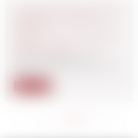
LA PRIME DE PARTAGE DE LA VALEUR,
UN NOUVEL OUTIL D’ÉPARGNE
SALARIALE
Particuliers
/
Emploi
/
Retraite / Epargne
salariale
Entreprises
/
Ressources humaines
/
Salaires et avantages
Dans un contexte d’inflation, le
Gouvernement a prolongé l’existence de
la «...
Lire la suite
<<
<
...
155
156
157
158
159
160
161
...
>
>>