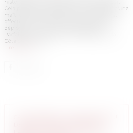
historiquement, représentée un enjeu majeur.
Cela préfigure en quelque sorte la nécessité d'une
maîtrise foncière de plus en plus encadrée, et
effective, pour permettre aux collectivités de
déployer leur mission d'intérêt général.
Parfaitement consciente de ces exigences, la
Côte d'Ivoire a dév...
Lire la suite
CAUTIONNEMENT : MANQUEMENT AU
DEVOIR DE MISE EN GARDE DE LA
BANQUE ET APPRÉCIATION DE LA