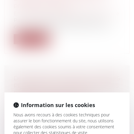
PROPORTIONNALITÉ
Entreprises
/
Finances
/
Banque et finance
Par un arrêt de la première chambre
civile, du 28 septembre 2022, la Cour de...
Lire la suite
DOCUMENTS SCOLAIRES ET DONNÉES
PERSONNELLES DES ENFANTS ET DES
PARENTS : QUELLES SONT LES
INFORMATIONS QUE LES
Information sur les cookies
ÉTABLISSEMENTS SCOLAIRES
Nous avons recours à des cookies techniques pour
PEUVENT DEMANDER, ET SOUS
assurer le bon fonctionnement du site, nous utilisons
QUELLES CONDITIONS ?
également des cookies soumis à votre consentement
Particuliers
/
Famille
/
Enfants
pour collecter des statistiques de visite.