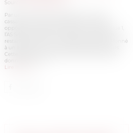
Source :
www.eurojuris.fr
Par un arrêt du 7 octobre 2020, la Cour de
cassation a statué à nouveau sur un litige
opposant un club de football français de ligue 1,
l’AS SAINT ETIENNE, et un agent. La question
restait de savoir si un mandat avait pu être donné
à un agent par de simples échanges d’e-mails.
Cette affaire n’est pas nouvelle car elle a déjà
donné lieu à un a...
Lire la suite