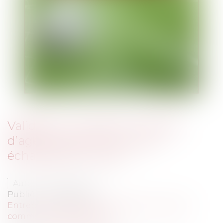
Validité ou nullité du mandat
d’agent sportif conclu par
échanges d’e-mails ?
Auteur : VIBERT Olivier
Publié le :
24/02/2021
Entreprises
/
Marketing et ventes
/
Contrats
commerciaux/ distribution