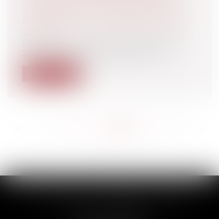
SITUATION LA PLUS DÉFAVORABLE
Collectivités
/
Environnement
/
Principes
généraux
Dans son arrêt n° 445084 du 28 janvier
2021, le Conseil d’Etat rappelle un ce...
Lire la suite
<<
<
...
205
206
207
208
209
210
211
...
>
>>
SCP THUAULT, FERRARIS, CORNU
2 Rue de la Banque