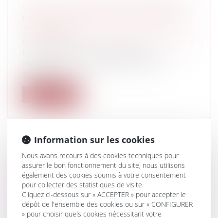
COVID 19 - LE FONDS DE SOLIDARITÉ,
L'ACTUALISATION PAR LE DÉCRET DU
22 FÉVRIER
Entreprises
/
Finances
/
Banque et finance
L'effort de la Nation auprès des
entreprises ne se dément pas. Nous
savons q...
Lire la suite
Information sur les cookies
Nous avons recours à des cookies techniques pour
LES NOUVELLES CONDITIONS
assurer le bon fonctionnement du site, nous utilisons
D’UTILISATION DE WHATSAPP : QUELS
également des cookies soumis à votre consentement
CHANGEMENTS POUR LES
pour collecter des statistiques de visite.
UTILISATEURS ?
Cliquez ci-dessous sur « ACCEPTER » pour accepter le
dépôt de l'ensemble des cookies ou sur « CONFIGURER
Particuliers
/
Consommation
/
» pour choisir quels cookies nécessitant votre
Informatique et Internet