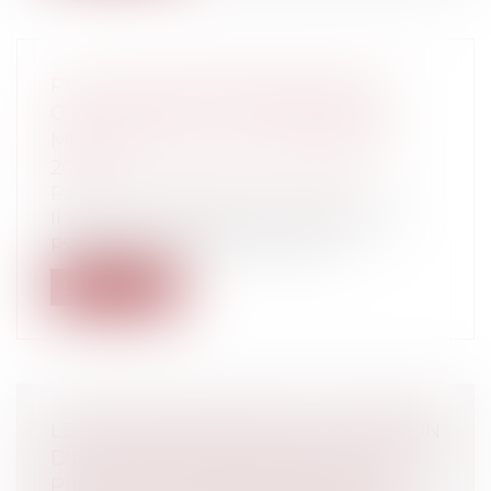
PLUS-VALUES DES PARTICULIERS :
QUELLES SONT LES PRINCIPALES
MESURES DE LA LOI DE FINANCES
2021 ?
Particuliers
/
Patrimoine
/
Fiscalité
Il a fallu 4 lois de finances rectificatives
pour que la loi de finances pour...
Lire la suite
LE JUGE DE L'ÉLECTION, À L'OCCASION
D'UNE PROTESTATION ÉLECTORALE,
PLACE LES CANDIDATS DANS LA