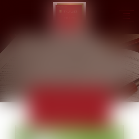
Ouvr
le
men
ACTUALITÉS
EUROJURIS