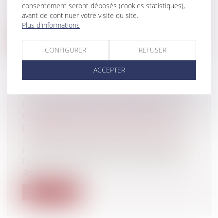
consentement seront déposés (cookies statistiques),
Les deux milliards d’utilisateurs de la
avant de continuer votre visite du site.
messagerie WhatsApp sont furieux. Les...
Plus d'informations
Lire la suite
CONFIGURER
REFUSER
ACCEPTER
LA MISE EN CAUSE DES PERSONNES
PUBLIQUES EN CAS DE DÉFAUT
D'ENTRETIEN NORMAL DES ROUTES
Collectivités
/
Services publics
/
Usagers
Le domaine public routier comprend
l'ensemble des biens du domaine public
de...
Lire la suite