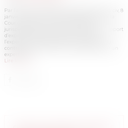
Par l’arrêt rendu le 8 janvier 2026 (Cass, 3ème civ, 8
janvier 2026, n°23-22.803, Publié au bulletin), la
Cour de cassation continue d’affiner sa
jurisprudence sur la valeur probante d’un rapport
d’expertise amiable, cette fois ci lorsque
l’expertise a été diligentée en application du
contrat qui a été conclu entre les parties par un
expert tech...
Lire la suite
CESSION D’UN FONDS DE COMMERCE