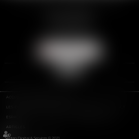
2 Rue de la Banque
89000 AUXERRE
Tél :
03 86 72 09 80
Fax : 03 86 72 09 90
NOUS LOCALISER
ACCUEIL
LE CABINET
L'ÉQUIPE
LES DOMAINES D'INTERVENTION
HONORAIRES
CONTACT
ESPACE CLIENT
PLAN DU SITE
MENTIONS LÉGALES
ARTICLES
Septeo Digital & Services © 2021