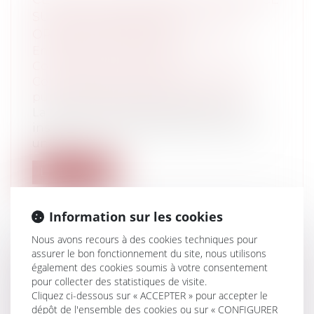
SUR LE DOMAINE PUBLIC : UNE
OPÉRATION PRÉCAIRE
Entreprises
/
Gestion de l'entreprise
/
Construction Immobilier
Collectivités
/
Services publics
/
Service
public / Délégation de service public
La cession d’un fonds de commerce
installé sur le domaine public n’est pas
un...
Lire la suite
Information sur les cookies
Nous avons recours à des cookies techniques pour
assurer le bon fonctionnement du site, nous utilisons
FONDS DE COMMERCE SUR LE
également des cookies soumis à votre consentement
DOMAINE PUBLIC : CE QUE PERMET
pour collecter des statistiques de visite.
Cliquez ci-dessous sur « ACCEPTER » pour accepter le
(OU INTERDIT) LA LOI PINEL
dépôt de l'ensemble des cookies ou sur « CONFIGURER