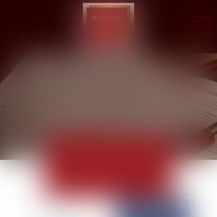
Ouvr
le
men
ACTUALITÉS
EUROJURIS