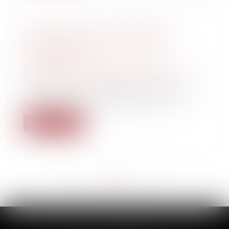
QUELLES SONT LES CONDITIONS
D'ÉLIGIBILITÉ AUX ÉLECTIONS
MUNICIPALES ?
Collectivités
/
Services publics
/
Fonction
publique / Personnel administratif
Les élections municipales en France sont
encadrées par des règles strictes en...
Lire la suite
<<
<
...
15
16
17
18
19
20
21
...
>
>>
SCP THUAULT, FERRARIS, CORNU