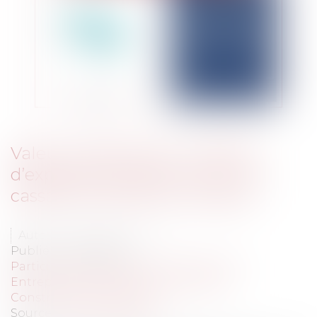
Valeur probante d’un rapport
d’expertise amiable, la cour de
cassation précise son analyse
Auteur : GAUVIN Ludovic
Publié le :
21/01/2026
Particuliers
/
Patrimoine
/
Construction
Entreprises
/
Gestion de l'entreprise
/
Construction Immobilier
Source :
www.eurojuris.fr