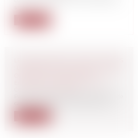
comme une pratique incontournable des
s...
Lire la suite
LE BAILLEUR FACE AU MUR DU TEMPS
: L’ANTÉRIORITÉ DES LOYERS COMME
OBSTACLE À LA RÉSILIATION
Entreprises
/
Gestion de l'entreprise
/
Construction Immobilier
Par un arrêt du 19 novembre 2025 (Cour de
cassation, chambre commerciale fina...
Lire la suite