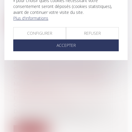
» pour choisir quels cookies nécessitant votre
Un salarié initialement engagé en qualité
consentement seront déposés (cookies statistiques),
de médecin et chef de service, se v...
avant de continuer votre visite du site.
Plus d'informations
Lire la suite
CONFIGURER
REFUSER
ACCEPTER
BAIL COMMERCIAL : LE JUGE PEUT-IL
SUSPENDRE LES EFFETS D'UNE
CLAUSE RÉSOLUTOIRE EN CAS DE
MANQUEMENT À UNE OBLIGATION
D'EXPLOITATION ?
Entreprises
/
Gestion de l'entreprise
/
Construction Immobilier
Dans une décision du 6 février 2025 (Cour
de cassation, 3e chambre civile, n°...
Lire la suite