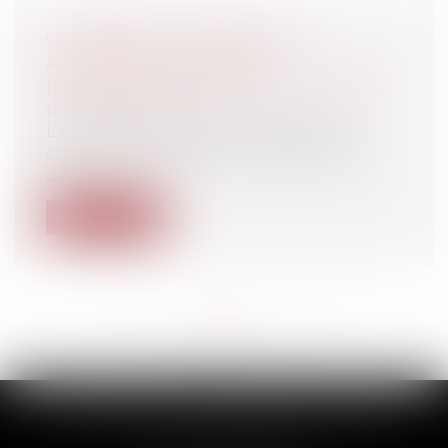
CONTRIBUTION PATRONALE
ASSURANCE CHÔMAGE
Droit du travail - Employeurs
/
Droit de la
protection sociale
La nouvelle convention d’assurance
chômage a prévu qu’au 1-5-2025, le taux
de...
Lire la suite
<<
<
...
54
55
56
57
58
59
60
...
>
>>
SCP THUAULT, FERRARIS, CORNU