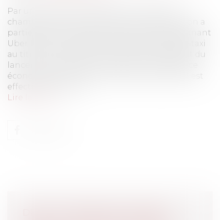
Par un arrêt du 9 avril 2025 (n° 23-22.122), la
chambre commerciale de la Cour de cassation a
partiellement censuré une décision condamnant
Uber France à indemniser des chauffeurs de taxi
au titre d’un préjudice économique résultant du
lancement du service " UberPop " Le préjudice
économique ne peut être indemnisé que s’il est
effectivement prou...
Lire la suite
DROIT DE REPRISE EN MATIÈRE