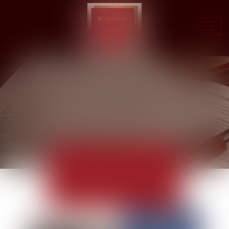
Ouvr
le
men
ACTUALITÉS
EUROJURIS