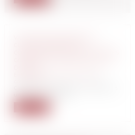
VALIDATION JUDICIAIRE DE LA
CLAUSE ATTRIBUTIVE DE
COMPÉTENCE DANS LES CONDITIONS
GÉNÉRALES D’UTILISATION OU CGU
DE META
Entreprises
/
Contentieux
/
Justice
commerciale
Cass. 1re civ., 2 avril 2025, n° 23-12.384 Dans
un arrêt du 2 avril 2025,...
Lire la suite