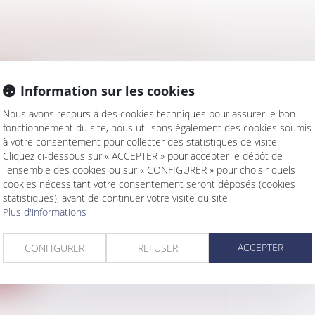
ÉDICAL ET SIDA
s
/
Santé
/
Responsabilité médicale
tude doit adopter un médecin à l’égard d'un patient s
Information sur les cookies
ite
Nous avons recours à des cookies techniques pour assurer le bon
fonctionnement du site, nous utilisons également des cookies soumis
à votre consentement pour collecter des statistiques de visite.
Cliquez ci-dessous sur « ACCEPTER » pour accepter le dépôt de
l'ensemble des cookies ou sur « CONFIGURER » pour choisir quels
cookies nécessitant votre consentement seront déposés (cookies
LIDATION DE L'ÉTAT D'UNE VICTIME
statistiques), avant de continuer votre visite du site.
s
/
Civil / Pénal
/
Victimes
Plus d'informations
ation de l’état d’une victime est une étape essentiell
ACCEPTER
CONFIGURER
REFUSER
ite