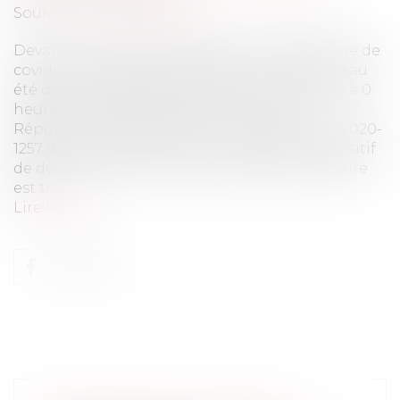
Source :
www.eurojuris.fr
Devant la nouvelle propagation de l’épidémie de
covid-19, l’état d’urgence sanitaire a de nouveau
été déclaré depuis le samedi 17 octobre 2020 à 0
heure sur l’ensemble du territoire de la
République suivant l’article 1er du décret n° 2020-
1257 du 14 octobre 2020. Pour rappel, le dispositif
de déclenchement de l’état d’urgence sanitaire
est tr...
Lire la suite