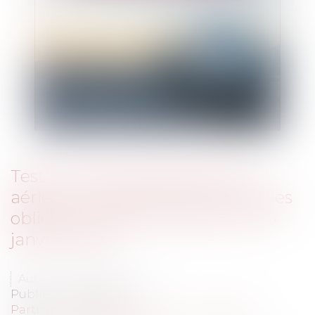
Test covid-19 et septaine post
aériens : quelles sont les nouvelles
obligations après le décret du 15
janvier 2021 ?
Auteur : LINGIBÉ Patrick
Publié le :
18/01/2021
Particuliers
/
Consommation
/
Procédures