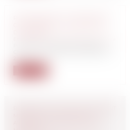
RESPONSABILITÉ DU CRÉANCIER EN
CAS DE RETRAIT OU DE RUPTURE
D’UN CRÉDIT
Entreprises
/
Finances
/
Banque et finance
Pour la Cour de cassation (arrêts de la
Chambre commerciale du 23 septembre
2...
Lire la suite
RÉFLEXIONS D’UN AVOCAT DEVENANT
MÉDIATEUR - QUELS SONT LES
AVANTAGES DE RECOURIR À UNE