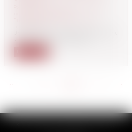
MÉDIATION ?
Particuliers
/
Civil / Pénal
/
Procédure
pénale / Procédure civile
Entreprises
/
Contentieux
/
Justice
commerciale
Un Avocat est un Auxiliaire de justice dont
la mission consiste à assister et...
Lire la suite
<<
<
...
208
209
210
211
212
213
214
...
>
>>
SCP THUAULT, FERRARIS, CORNU