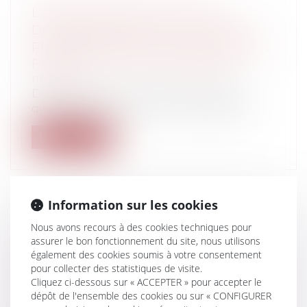
L'APPRÉCIATION PAR LE JUGE
DISCIPLINAIRE D'UNE POSITION DE
PRINCIPE HOSTILE À LA VACCINATION
Particuliers
/
Santé
/
Responsabilité
médicale
Dans son édition du 15 janvier 2021, le
quotidien La Charente Libre rapportai...
Lire la suite
Information sur les cookies
LA DÉMONSTRATION DU PRÉJUDICE
Nous avons recours à des cookies techniques pour
assurer le bon fonctionnement du site, nous utilisons
GRAVE ET SPÉCIAL D'UNE
également des cookies soumis à votre consentement
ENTREPRISE DANS LE CADRE DE LA
pour collecter des statistiques de visite.
RÉALISATION DE TRAVAUX PUBLICS
Cliquez ci-dessous sur « ACCEPTER » pour accepter le
Collectivités
/
Marchés publics
/
Exécution
dépôt de l'ensemble des cookies ou sur « CONFIGURER