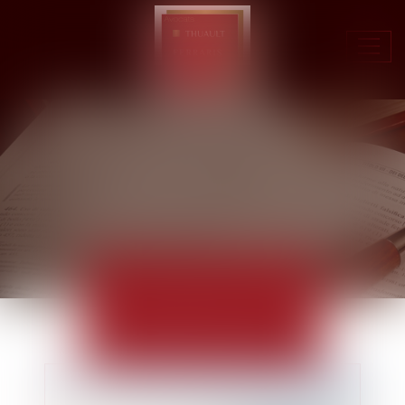
Ouvr
le
men
ACTUALITÉS
EUROJURIS