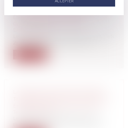
ACCEPTER
SUSPENSION DE LA MISE EN SERVICE
DE LA TAXE POIDS LOURDS
Collectivités
/
Environnement
/
Environnement
Le Gouvernement a pris la décision, mardi
29 octobre 2013, de suspendre la mi...
Lire la suite
LA MISE EN PLACE D'UN MI-TEMPS
THÉRAPEUTIQUE POUR UN SALARIÉ
Entreprises
/
Ressources humaines
/
Temps de travail
Le travail à temps partiel pour motif
thérapeutique, permet, à l’issue d’une...