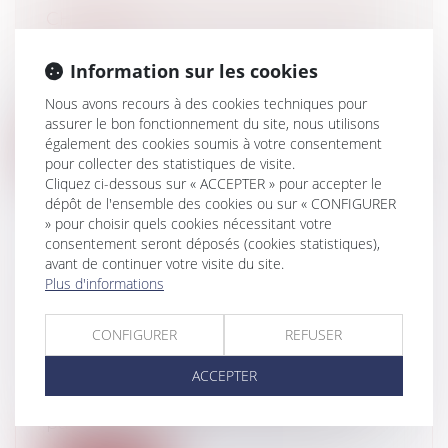
CHÔMAGE
Particuliers
/
Emploi
/
Licenciements /
Démission
Information sur les cookies
Le Conseil d'administration de l'Unédic, a
Nous avons recours à des cookies techniques pour
décidé de revaloriser les allocati...
assurer le bon fonctionnement du site, nous utilisons
également des cookies soumis à votre consentement
Lire la suite
pour collecter des statistiques de visite.
Cliquez ci-dessous sur « ACCEPTER » pour accepter le
dépôt de l'ensemble des cookies ou sur « CONFIGURER
» pour choisir quels cookies nécessitant votre
consentement seront déposés (cookies statistiques),
avant de continuer votre visite du site.
RECOMMANDATION DE L'AMF
Plus d'informations
CONCERNANT LES ASSEMBLÉES
GÉNÉRALES D'ACTIONNAIRES DES
CONFIGURER
REFUSER
SOCIÉTÉS COTÉES
ACCEPTER
Entreprises
/
Finances
/
Bourse
L’Autorité des marchés financiers (AMF) a
publié le 2 juillet 2012 une recomm...