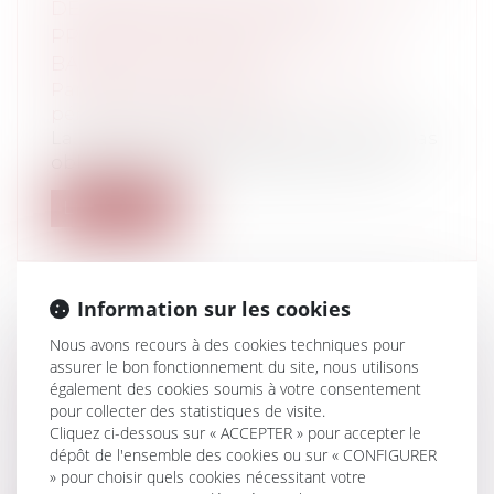
DE LA FORCE EXÉCUTOIRE
PRÉSENTÉE PAR UN AVOCAT D’UN
BARREAU EXTÉRIEUR
Particuliers
/
Civil / Pénal
/
Procédure
pénale / Procédure civile
La représentation par un Avocat n'est pas
obligatoire pour demander la reconn...
Lire la suite
Information sur les cookies
Nous avons recours à des cookies techniques pour
PRÉCISIONS SUR LA DÉCISION QUI
assurer le bon fonctionnement du site, nous utilisons
FIXE LA RÉMUNÉRATION DU GÉRANT
également des cookies soumis à votre consentement
MAJORITAIRE DANS UNE SARL
pour collecter des statistiques de visite.
Cliquez ci-dessous sur « ACCEPTER » pour accepter le
Entreprises
/
Gestion de l'entreprise
/
dépôt de l'ensemble des cookies ou sur « CONFIGURER
Communication et vie sociale
» pour choisir quels cookies nécessitant votre
La délibération de l'assemblée générale