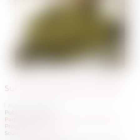
Sur le libre-choix de son huissier
Auteur : VIBERT Olivier
Publié le :
07/11/2011
Particuliers
/
Civil / Pénal
/
Procédure pénale /
Procédure civile
Source :
www.eurojuris.fr