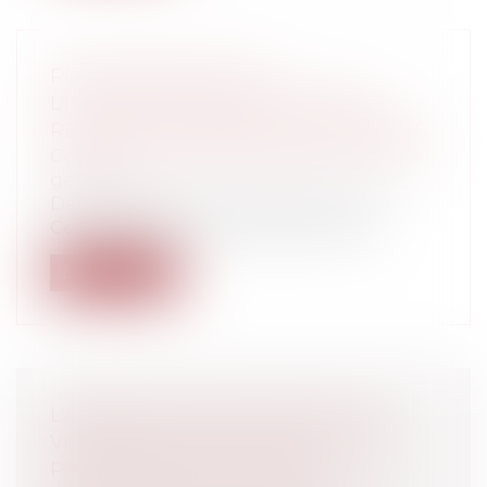
RÉGLEMENTATION DE
L'IMPLANTATION DES ANTENNES
RELAIS ET COMPÉTENCE DES MAIRES
Collectivités
/
Environnement
/
Principes
généraux
Dans trois décisions du 26 octobre, le
Conseil d'Etat vient de juger que les...
Lire la suite
L'ABSENCE D'ORGANISATION DES
VISITES MÉDICALES JUSTIFIE UNE
PRISE D'ACTE DU SALARIÉ