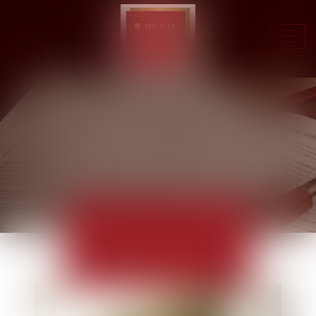
Ouvr
le
men
ACTUALITÉS
EUROJURIS