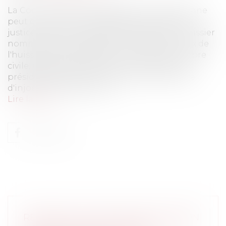
La Cour de cassation rappelle qu'une personne
peut choisir en toute liberté son huissier de
justice même si une décision désigne un huissier
nommément.Signification d'un acte et choix de
l'huissierCour de cassation, deuxième chambre
civile, 8 septembre 2011, pourvoi 10-23115. Un
président de Tribunal rend une ordonnance
d'injonction de payer con...
Lire la suite
REQUÊTE AUX FINS DE DÉCLARATION