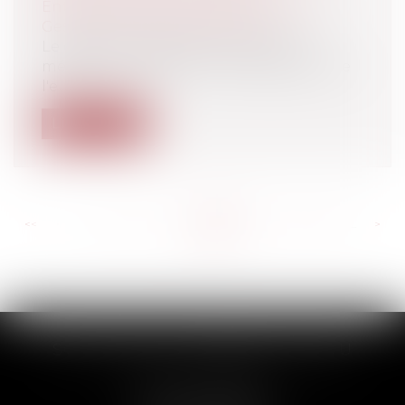
Entreprises
/
Gestion de l'entreprise
/
Gestion des risques et sécurité
Le défaut d'organisation des visites
médicales constitue un manquement de
l'e...
Lire la suite
<<
<
...
700
701
702
703
704
705
706
...
>
>>
SCP THUAULT, FERRARIS, CORNU
2 Rue de la Banque