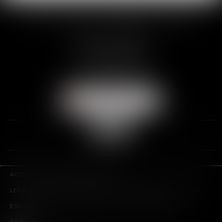
SCP THUAULT, FERRARIS, CORNU
2 Rue de la Banque
89000 AUXERRE
Tél :
03 86 72 09 80
Fax : 03 86 72 09 90
NOUS LOCALISER
ACCUEIL
LE CABINET
L'ÉQUIPE
LES DOMAINES D'INTERVENTION
HONORAIRES
CONTACT
ESPACE CLIENT
PLAN DU SITE
MENTIONS LÉGALES
ARTICLES