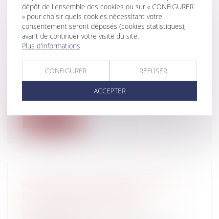
dépôt de l'ensemble des cookies ou sur « CONFIGURER
» pour choisir quels cookies nécessitant votre
consentement seront déposés (cookies statistiques),
VERS L'AMÉLIORATION DE L'ÉGALITÉ
avant de continuer votre visite du site.
PROFESSIONNELLE
Plus d'informations
Entreprises
/
Ressources humaines
/
Salaires et avantages
CONFIGURER
REFUSER
Un décret qui renforce le Conseil
Supérieur de l’Egalité Professionnelle
ACCEPTER
entr...
Lire la suite
PRÉVENTION ET RÉDUCTION DE LA
POLLUTION INDUSTRIELLE
Collectivités
/
Environnement
/
Environnement