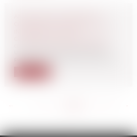
ANNULATION D'UN PERMIS DE
CONSTRUIRE ET PARTIE ILLÉGALE
INDIVISIBLE DU PROJET
Collectivités
/
Urbanisme
/
Permis de
construire/ Documents d'urbanisme
Un permis de construire peut-il être
partiellement annulé pour une partie ill...
Lire la suite
<<
<
...
582
583
584
585
586
587
588
...
>
>>