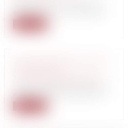
Un décret du 2 mai 2013 transpose des
dispositions de la directive 2010/75/UE...
Lire la suite
DÉCISION D'ÉLABORATION D'UN PLU
ET DÉLIBÉRATIONS
Collectivités
/
Urbanisme
/
Permis de
construire/ Documents d'urbanisme
La décision d'élaboration d'un PLU peut-
elle prendre la forme de deux délibér...
Lire la suite