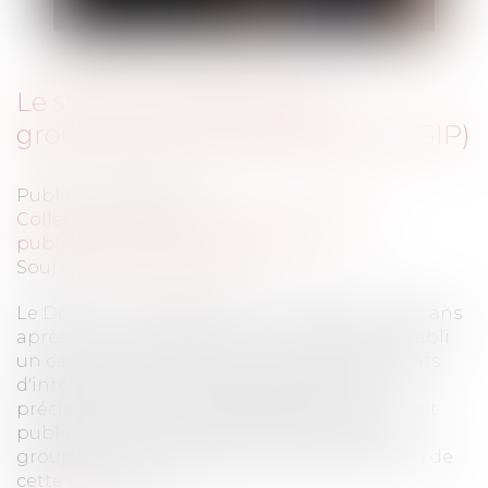
Le statut des agents des
groupements d'intérêt public (GIP)
Publié le :
13/05/2013
Collectivités
/
Services publics
/
Fonction
publique / Personnel administratif
Source :
www.eurojuris.fr
Le Décret n° 2013-292 du 5 avril 2013, près de 2 ans
après la loi n° 2011-525 du 17 mai 2011 qui a établi
un cadre juridique commun des groupements
d'intérêt public (GIP), apporte enfin des
précisions sur le statut des personnes au droit
public.Décret sur le statut des agents des
groupements d'intérêt publicEn application de
cette loi, la conven...