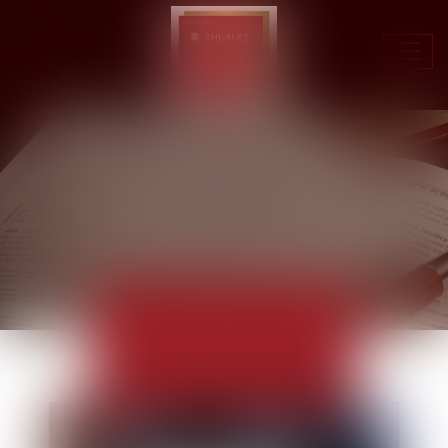
Ouvr
le
men
ACTUALITÉS
EUROJURIS