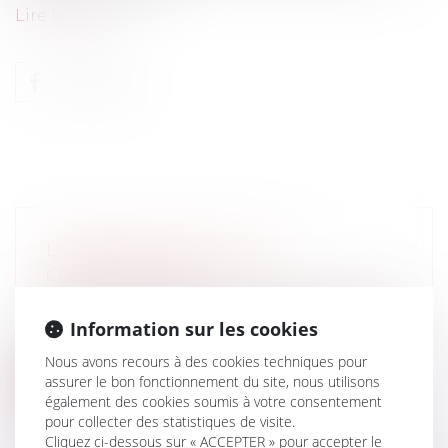
Lire la suite
LE PROJET DE LOI SUR LA
CONSOMMATION
Particuliers
/
Consommation
/
Procédures
Le Conseil des Ministres a adopté le 2 mai
Information sur les cookies
2013 le projet de loi sur la conso...
Nous avons recours à des cookies techniques pour
assurer le bon fonctionnement du site, nous utilisons
Lire la suite
également des cookies soumis à votre consentement
pour collecter des statistiques de visite.
Cliquez ci-dessous sur « ACCEPTER » pour accepter le