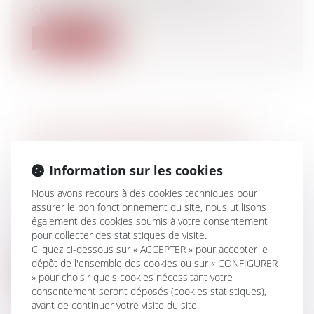
chambre commerciale de la Cou...
Lire la suite
DROIT DE REPRISE EN MATIÈRE
RURALE : L’EXIGENCE D’UN OBJET
AGRICOLE POUR LES SOCIÉTÉS
Information sur les cookies
FAMILIALES
Nous avons recours à des cookies techniques pour
Droit rural
assurer le bon fonctionnement du site, nous utilisons
Une société civile immobilière,
également des cookies soumis à votre consentement
propriétaire d’un domaine agricole
pour collecter des statistiques de visite.
donné à ba...
Cliquez ci-dessous sur « ACCEPTER » pour accepter le
dépôt de l'ensemble des cookies ou sur « CONFIGURER
Lire la suite
» pour choisir quels cookies nécessitant votre
consentement seront déposés (cookies statistiques),
avant de continuer votre visite du site.