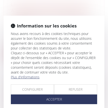
LE POUVOIR ADJUDICATEUR PEUT-IL
ATTRIBUER AUTOMATIQUEMENT LA
NOTE MAXIMALE À LA MEILLEURE
OFFRE?
Information sur les cookies
Collectivités
/
Services publics
/
Fonction
Nous avons recours à des cookies techniques pour
publique / Personnel administratif
assurer le bon fonctionnement du site, nous utilisons
OUILe Conseil d'Etat vient de décider que
également des cookies soumis à votre consentement
le pouvoir adjudicateur pouvait, sa...
pour collecter des statistiques de visite.
Cliquez ci-dessous sur « ACCEPTER » pour accepter le
Lire la suite
dépôt de l'ensemble des cookies ou sur « CONFIGURER
» pour choisir quels cookies nécessitant votre
consentement seront déposés (cookies statistiques),
avant de continuer votre visite du site.
Plus d'informations
LA "SUBDÉLÉGATION" D'EXPERT : ACTE
CONFIGURER
REFUSER
INTERRUPTIF DE PRESCRIPTION -
SUITE ET FIN
ACCEPTER
Particuliers
/
Patrimoine
/
Assurances