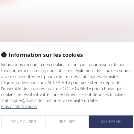
MUNE LIMITROPHE D'UNE FERME ÉOLIENNE
ERRITOIRE D'UNE COMMUNE VOISINE A-T-EL
À AGIR ?
s
/
Environnement
/
Environnement
Information sur les cookies
ondition qu'elle démontre les incidences du projet sur sa
Nous avons recours à des cookies techniques pour assurer le bon
ite
fonctionnement du site, nous utilisons également des cookies soumis
à votre consentement pour collecter des statistiques de visite.
Cliquez ci-dessous sur « ACCEPTER » pour accepter le dépôt de
l'ensemble des cookies ou sur « CONFIGURER » pour choisir quels
cookies nécessitant votre consentement seront déposés (cookies
statistiques), avant de continuer votre visite du site.
MENT DES SALARIÉS PROTÉGÉS AU TITRE D
Plus d'informations
EXTÉRIEUR À L’ENTREPRISE
s
/
Ressources humaines
/
Discipline et licenciement
ACCEPTER
CONFIGURER
REFUSER
constitutionnel a été saisi par la Cour de cassation d’