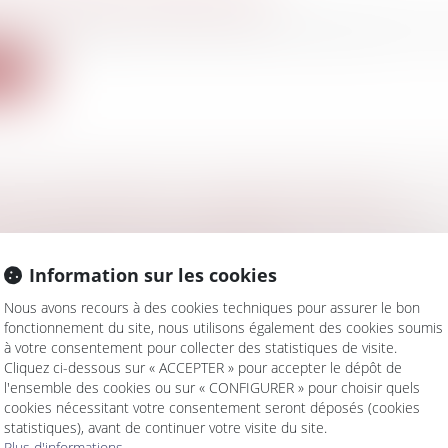
s
/
Contentieux
/
Voies d'exécution
tions préalables à l'exercice des voies d'exécutionA. Le t
ite
NT CONCERNANT L’INFORMATION DES
ATEURS SUR LES DENRÉES ALIMENTAIRES
s
/
Consommation
/
Agroalimentaire
Information sur les cookies
nt 1169/2011/UE concernant l’information des consom
Nous avons recours à des cookies techniques pour assurer le bon
fonctionnement du site, nous utilisons également des cookies soumis
ite
à votre consentement pour collecter des statistiques de visite.
Cliquez ci-dessous sur « ACCEPTER » pour accepter le dépôt de
l'ensemble des cookies ou sur « CONFIGURER » pour choisir quels
cookies nécessitant votre consentement seront déposés (cookies
statistiques), avant de continuer votre visite du site.
Plus d'informations