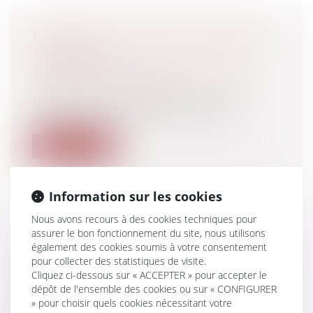
DÉFINITION DE LA NOTION DE SOUS-
TRAITANCE
Entreprises
/
Gestion de l'entreprise
/
Construction Immobilier
L’arrêt qui a été rendu par la Cour de
cassation le 18 janvier 2024 (Cass, 3è...
Lire la suite
Information sur les cookies
Nous avons recours à des cookies techniques pour
assurer le bon fonctionnement du site, nous utilisons
LE RESPECT DU DROIT À L’IMAGE DES
également des cookies soumis à votre consentement
ENFANTS : QUELS SONT LES APPORTS
pour collecter des statistiques de visite.
DE LA LOI DU 19 FÉVRIER 2024 ?
Cliquez ci-dessous sur « ACCEPTER » pour accepter le
Particuliers
/
Famille
/
Enfants
dépôt de l'ensemble des cookies ou sur « CONFIGURER
» pour choisir quels cookies nécessitant votre
Dans le Journal Officiel de ce mardi 19