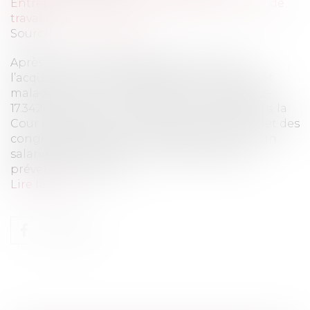
Entreprises
/
Ressources humaines
/
Contrat de
travail
Source :
www.eurojuris.fr
Après avoir rendu des arrêts concernant
l’acquisition de congés payés en cours d’arrêt
maladie (Cass. Soc. n°22-17.340 ; 22-17.341 et 22-
17.342) qui continuent d’alimenter des débats, la
Cour de Cassation s’est prononcée sur le sujet des
congés payés posant la question suivante : un
salarié peut-il partir en congés payés sans
prévenir son employ...
Lire la suite