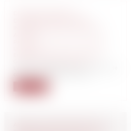
DEVOIR DE CONSEIL ET
D'INFORMATION DE L'AGENT
IMMOBILIER, VERS UNE RIGUEUR
ACCRUE
Particuliers
/
Patrimoine
/
Immobilier /
Logement
Entreprises
/
Gestion de l'entreprise
/
Gestion des risques et sécurité
L’agent immobilier est tenu à un devoir de
conseil et d’information tant à l’...
Lire la suite
ABSENCE DE RESPONSABILITÉ DU