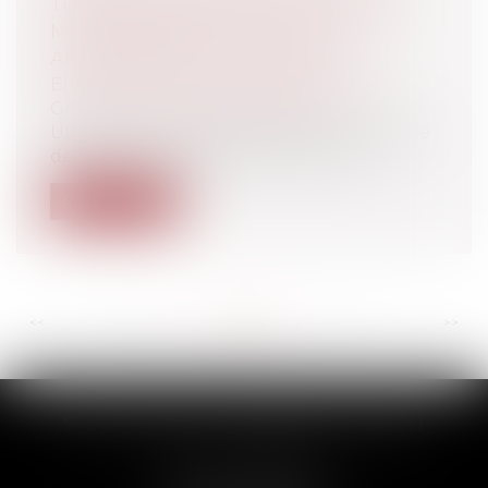
TRANSPORTEUR POUR UN VOL DE
MARCHANDISES DANS UN LIEU
APPAREMMENT INVIOLABLE
Entreprises
/
Gestion de l'entreprise
/
Gestion des risques et sécurité
Une décision de la chambre commerciale
de la cour de cassation du 17 janvier...
Lire la suite
<<
<
...
108
109
110
111
112
113
114
...
>
>>
SCP THUAULT, FERRARIS, CORNU
2 Rue de la Banque