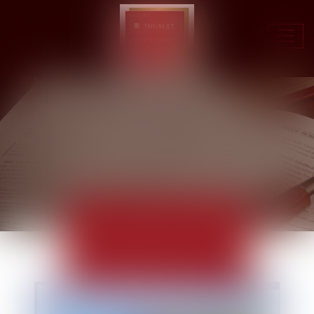
Ouvr
le
men
ACTUALITÉS
EUROJURIS