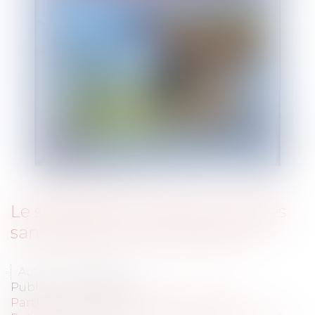
Le salarié peut-il partir en congés
sans prévenir son employeur ?
Auteur : LOSSE Antoine
Publié le :
26/02/2024
Particuliers
/
Emploi
/
Contrat de travail