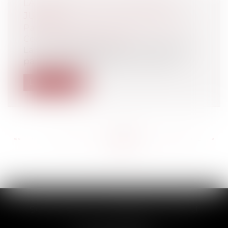
LA MESURE DE SAUVEGARDE DE
JUSTICE
Particuliers
/
Famille
/
Mariage / PACS /
Concubinage / Vie civile
La sauvegarde de justice a été réformée
par la loi n° 2007-308 du 5 mars 2007...
Lire la suite
<<
<
...
544
545
546
547
548
549
550
...
>
>>
SCP THUAULT, FERRARIS, CORNU