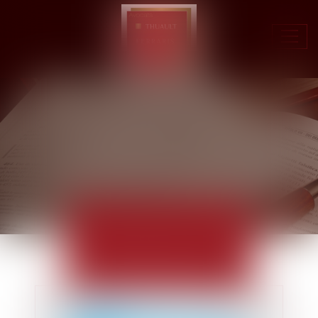
Ouvr
le
men
ACTUALITÉS
EUROJURIS