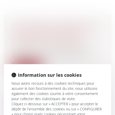
LUTTE CONTRE LA FRAUDE FISCALE
ET LA GRANDE DÉLINQUANCE
ÉCONOMIQUE ET FINANCIÈRE
Entreprises
/
Finances
/
Fiscalité
Le Conseil constitutionnel vient de se
prononcer sur la loi relative à la lut...
Lire la suite
Information sur les cookies
Nous avons recours à des cookies techniques pour
assurer le bon fonctionnement du site, nous utilisons
également des cookies soumis à votre consentement
pour collecter des statistiques de visite.
PROCÉDURE D’APPEL ET
Cliquez ci-dessous sur « ACCEPTER » pour accepter le
SIGNIFICATION PAR VOIE
dépôt de l'ensemble des cookies ou sur « CONFIGURER
ÉLECTRONIQUE
» pour choisir quels cookies nécessitant votre