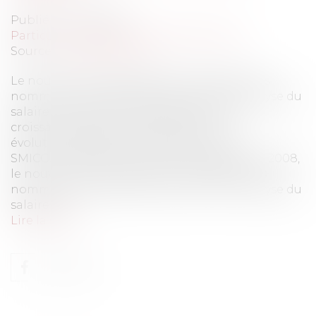
Publié le :
04/12/2013
Particuliers
/
Emploi
/
Contrat de travail
Source :
www.eurojuris.fr
Le nouveau groupe d’experts indépendants
nommé en mai 2013 vient de livrer son analyse du
salaire minimum interprofessionnel de
croissance (SMIC) et son avis sur son
évolution.REMISE DU RAPPORT SUR LE
SMICConformément à la loi du 3 décembre 2008,
le nouveau groupe d’experts indépendants
nommé en mai 2013 vient de livrer son analyse du
salaire mi...
Lire la suite