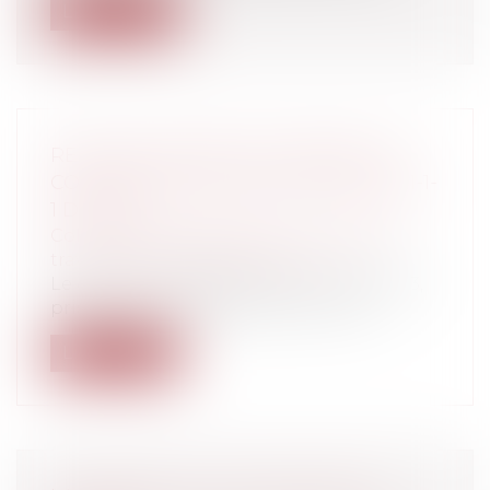
Lire la suite
RECOURS CONTRE LES PERMIS DE
CONSTRUIRE: NOUVEL ARTICLE R 811-1-
1 DU CJA
Collectivités
/
Urbanisme
/
Ouvrages et
travaux publics/Construction
Le décret n° 2013-879 du 1er octobre 2013,
pris dans le prolongement de l’ord...
Lire la suite