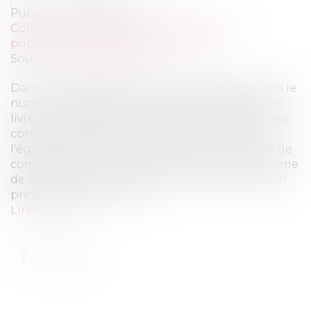
Publié le :
08/01/2020
Collectivités
/
Services publics
/
Fonction
publique / Personnel administratif
Source :
www.eurojuris.fr
Dans un arrêt du 18 novembre 2019, rendu sous le
numéro 17bx01397, la cour d'appel de Bordeaux
livre une analyse extrêmement intéressante des
conséquences d'une promesse non tenue à
l'égard d'un fonctionnaire. Une communauté de
communes a été condamnée à payer une somme
de 10 400 € à un fonctionnaire en raison de son
préjudice financier lié à...
Lire la suite