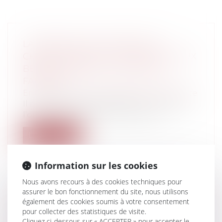
LA BANQUE QUI ENCAISSE UN
CHÈQUE LIBELLÉ À L’ORDRE DE DEUX
BÉNÉFICIAIRE PEUT-ELLE ÊTRE
FAUTIVE ?
Entreprises
/
Finances
/
Banque et finance
Il n’est pas interdit d’établir un chèque à
l’ordre de deux personnes distinc...
Lire la suite
Information sur les cookies
Nous avons recours à des cookies techniques pour
assurer le bon fonctionnement du site, nous utilisons
UNE PROTECTION RENFORCÉE POUR
également des cookies soumis à votre consentement
pour collecter des statistiques de visite.
LES VICTIMES DE VIOLENCES
Cliquez ci-dessous sur « ACCEPTER » pour accepter le