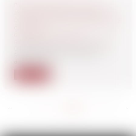
DÉPROGRAMMATION DU FILM
J'ACCUSE DE ROMAN POLANSKI ET
POUVOIR DE POLICE ADMINISTRATIVE
GÉNÉRALE
Collectivités
/
Contentieux
/
Responsabilité civile et pénale de l'élu
Déprogrammer le film « J’accuse » de
Roman POLANSKI, ou comment
détourner (gr...
Lire la suite
<<
<
...
267
268
269
270
271
272
273
...
>
>>