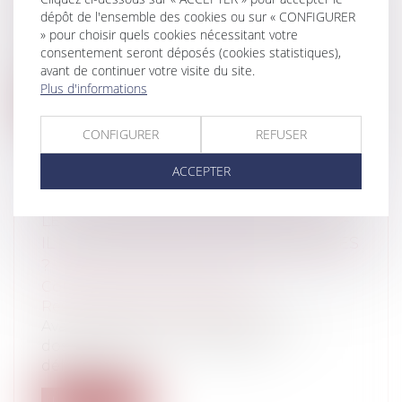
FAMILIALES
dépôt de l'ensemble des cookies ou sur « CONFIGURER
Particuliers
/
Civil / Pénal
/
Victimes
» pour choisir quels cookies nécessitant votre
Dans notre précédent article introductif
consentement seront déposés (cookies statistiques),
sur les grandes lignes de la loi n°...
avant de continuer votre visite du site.
Plus d'informations
Lire la suite
CONFIGURER
REFUSER
ACCEPTER
LE VOTE D’UNE DÉLIBÉRATION PEUT-
IL ÊTRE PROPOSÉ À CHOIX MULTIPLES
?
Collectivités
/
Contentieux
/
Responsabilité administrative
Avant chaque vote relativement à un
dossier présenté en assemblée
délibérante...