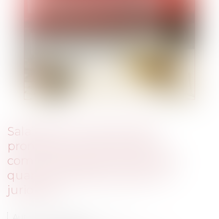
Salaire d'un fonctionnaire :
promesse non tenue par la
communauté de communes :
quand la politique rejoint le
juridique
Auteur : DROUINEAU Thomas