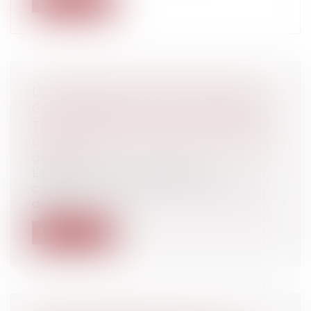
Lire la suite
LE FRANC N'EST PAS MORT DANS LE
CODE GÉNÉRAL DES COLLECTIVITÉS
TERRITORIALES NI SUR LÉGIFRANCE !
Collectivités
/
Environnement
/
Principes
généraux
La lecture du code général des
collectivités territoriales, épais ouvrage
dan...
Lire la suite