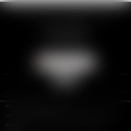
SCP THUAULT, FERRARIS, CORNU
2 Rue de la Banque
89000 AUXERRE
Tél :
03 86 72 09 80
Fax : 03 86 72 09 90
NOUS LOCALISER
ACCUEIL
LE CABINET
L'ÉQUIPE
LES DOMAINES D'INTERVENTION
HONORAIRES
CONTACT
ESPACE CLIENT
PLAN DU SITE
MENTIONS LÉGALES