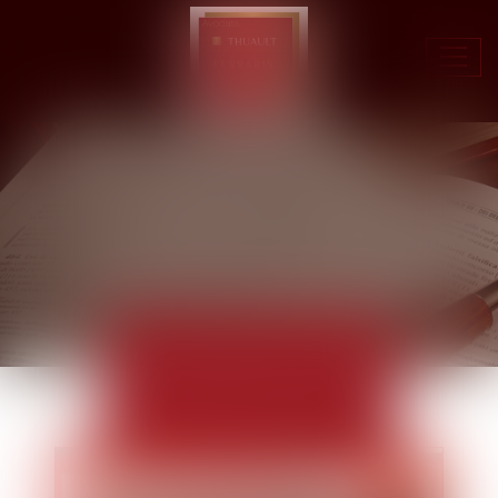
Ouvr
le
men
ACTUALITÉS
EUROJURIS