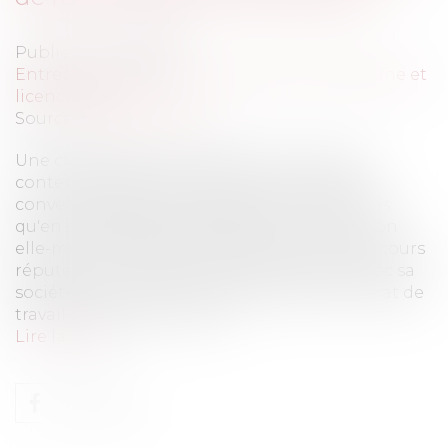
Publié le :
04/07/2013
Entreprises
/
Ressources humaines
/
Discipline et
licenciement
Source :
www.eurojuris.fr
Une clause de renonciation à tout recours
contenue dans une convention de rupture
conventionnelle est réputée non écrite, sans
qu'en soit affectée la validité de la convention
elle-même.Clause de renonciation à tout recours
réputée non écriteUn salarié avait signé avec sa
société une convention de rupture du contrat de
travail contenant la claus...
Lire la suite