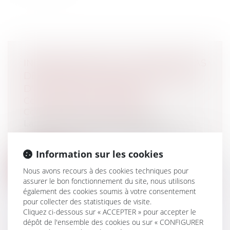
INDEMNISATION DU TITULAIRE EN CAS
DE DIFFICULTÉS DANS L'EXÉCUTION
D'UN MARCHÉ À FORFAIT
Collectivités
/
Marchés publics
/
Contestation et contentieux
La responsabilité de la personne
publique ne peut être engagée du seul
fait d...
Information sur les cookies
Lire la suite
Nous avons recours à des cookies techniques pour
assurer le bon fonctionnement du site, nous utilisons
également des cookies soumis à votre consentement
pour collecter des statistiques de visite.
Cliquez ci-dessous sur « ACCEPTER » pour accepter le
dépôt de l'ensemble des cookies ou sur « CONFIGURER