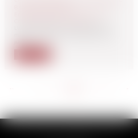
8 MILLIONS D'EUROS
Entreprises
/
Gestion de l'entreprise
/
Communication et vie sociale
LVMH condamné à une amende de 8
millions d'eurosPar une décision du 25
juin 2...
Lire la suite
<<
<
...
571
572
573
574
575
576
577
...
>
>>
SCP THUAULT, FERRARIS, CORNU