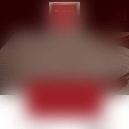
Ouvr
le
men
ACTUALITÉS
EUROJURIS