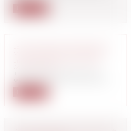
Lire la suite
LE DÉTACHEMENT TRANSFORME LA
MISE À DISPOSITION EN SALARIAT
Entreprises
/
Ressources humaines
/
Contrat de travail
Il faut aujourd’hui constater que les
salariés mis à disposition d’une entrep...
Lire la suite
LVMH CONDAMNÉ À UNE AMENDE DE