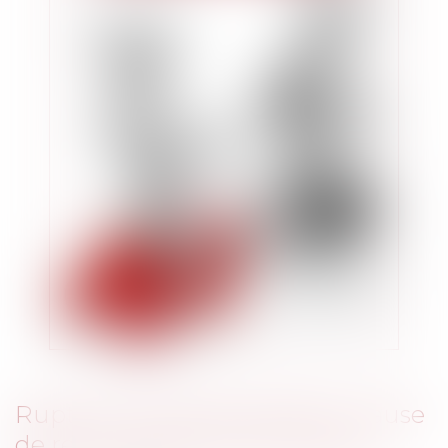
Rupture conventionnelle et clause
de renonciation à tout recours