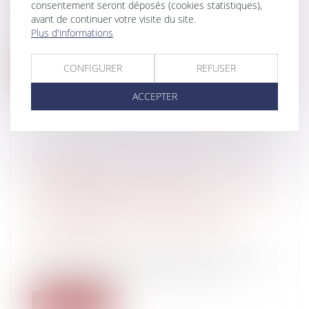
consentement seront déposés (cookies statistiques),
La Cour administrative d’appel de
avant de continuer votre visite du site.
Marseille du 28 février 2025 a
Plus d'informations
dernièrement...
CONFIGURER
REFUSER
Lire la suite
ACCEPTER
RUPTURE BRUTALE DES RELATIONS
COMMERCIALES : MISE EN
CONCURRENCE PAR APPEL D’OFFRES
ET DÉPENDANCE ÉCONOMIQUE
Entreprises
/
Marketing et ventes
/
Concurrence
Cour de cassation, chambre commerciale,
Arrêt n° 96 FS-B du 26 février 2025,...
Lire la suite