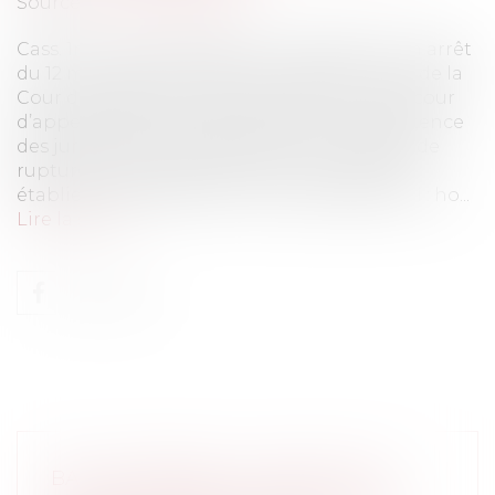
Source :
www.eurojuris.fr
Cass. 1re civ., 12 mars 2025, n° 23-22.051 Par un arrêt
du 12 mars 2025, la première chambre civile de la
Cour de cassation casse une décision de la cour
d’appel de Paris qui avait décliné la compétence
des juridictions françaises dans une affaire de
rupture brutale de relations commerciales
établies. Elle réaffirme un principe essentiel : ho...
Lire la suite
BAIL COMMERCIAL : IMPACT DES