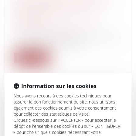
NOUVELLES OBLIGATIONS LÉGALES
SUR LA FIXATION DU LOYER
RENOUVELÉ
Entreprises
/
Gestion de l'entreprise
/
Construction Immobilier
Cour de cassation, 3ème chambre civile, 23
janvier 2025, n° 23-14.887 La f...
Lire la suite
Information sur les cookies
Nous avons recours à des cookies techniques pour
L’APPLICATION DES RÈGLES DE LA
assurer le bon fonctionnement du site, nous utilisons
COMMANDE PUBLIQUE EN MATIÈRE
également des cookies soumis à votre consentement
DE PASSATION D’UNE CONVENTION
pour collecter des statistiques de visite.
Cliquez ci-dessous sur « ACCEPTER » pour accepter le
D’OCCUPATION DU DOMAINE PUBLIC
dépôt de l'ensemble des cookies ou sur « CONFIGURER
Collectivités
/
Marchés publics
/
» pour choisir quels cookies nécessitant votre
Contestation et contentieux