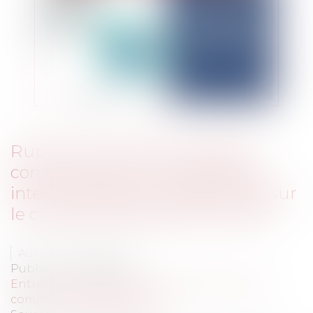
Rupture brutale des relations
commerciales : la compétence
internationale française fondée sur
le caractère délictuel de l’action
Auteur : VIBERT Olivier
Publié le :
14/03/2025
Entreprises
/
Marketing et ventes
/
Contrats
commerciaux/ distribution