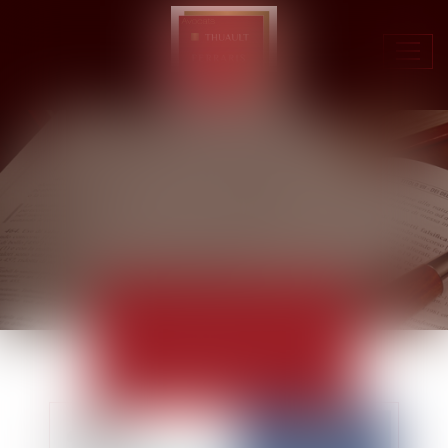
Ouvr
le
men
ACTUALITÉS
EUROJURIS