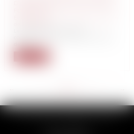
D’UN CONTRAT PAR UNE SOCIÉTÉ EN
FORMATION ?
Entreprises
/
Vie de l'entreprise
/
Création
de l'entreprise
Le 12 février 2025, la chambre
commerciale, financière et économique
de la Co...
Lire la suite
<<
<
...
64
65
66
67
68
69
70
...
>
>>
SCP THUAULT, FERRARIS, CORNU
2 Rue de la Banque