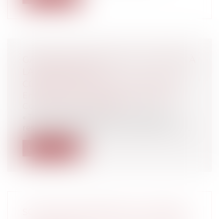
GARANTIE DÉCENNALE ET ATTEINTE À
LA DESTINATION
CONTRACTUELLEMENT CONVENUE
Entreprises
/
Gestion de l'entreprise
/
Construction Immobilier
« Tout constructeur d’un ouvrage est
responsable de plein droit, envers le ma...
Lire la suite
SOCIÉTÉS COMMERCIALES : REPRISE