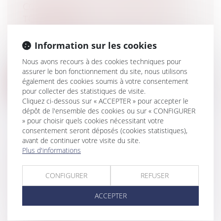
COLLECTIVITÉS LOCALES DANS LA
TOURMENTE
Collectivités
/
Services publics
/
Fonction
publique / Personnel administratif
Information sur les cookies
Dans un arrêt qui a presque un an, daté
Nous avons recours à des cookies techniques pour
du 28 juin 2012, numéro 11-14938, la...
assurer le bon fonctionnement du site, nous utilisons
également des cookies soumis à votre consentement
Lire la suite
pour collecter des statistiques de visite.
Cliquez ci-dessous sur « ACCEPTER » pour accepter le
dépôt de l'ensemble des cookies ou sur « CONFIGURER
» pour choisir quels cookies nécessitant votre
consentement seront déposés (cookies statistiques),
avant de continuer votre visite du site.
SUR L'APPLICATION DE LA CLAUSE
Plus d'informations
D'EXONÉRATION DE RESPONSABILITÉ
EN MATIÈRE DE TRANSPORT AÉRIEN
CONFIGURER
REFUSER
INTERNATIONAL
ACCEPTER
Entreprises
/
Contentieux
/
Justice
commerciale
La Cour de cassation impose que soit