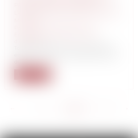
PRÉALABLE INDISPENSABLE À
L’APPLICATION D’UN TAUX D’INTÉRÊT
MAJORÉ
Particuliers
/
Famille
/
Divorces
Entreprises
/
Contentieux
/
Voies
d'exécution
Toute condamnation à une indemnité
emporte intérêt au taux légal à compter
du...
Lire la suite
<<
<
...
144
145
146
147
148
149
150
...
>
>>