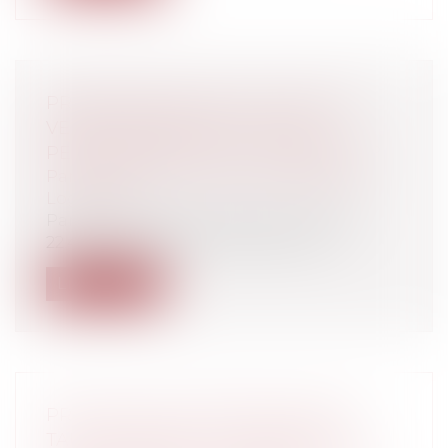
PRESCRIPTION ET NULLITÉ D’UNE
VENTE IMMOBILIÈRE : ACTION
PERSONNELLE OU ACTION RÉELLE ?
Particuliers
/
Patrimoine
/
Immobilier /
Logement
Par un arrêt du 11 janvier dernier (n°21-
22.467), la troisième chambre civile...
Lire la suite
PRESTATION COMPENSATOIRE ET
TAUX D'INTÉRÊT : LA SIGNIFICATION :