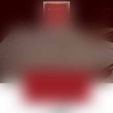
Ouvr
le
men
ACTUALITÉS
EUROJURIS