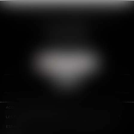
SCP THUAULT, FERRARIS, CORNU
2 Rue de la Banque
89000 AUXERRE
Tél :
03 86 72 09 80
Fax : 03 86 72 09 90
NOUS LOCALISER
ACCUEIL
LE CABINET
L'ÉQUIPE
LES DOMAINES D'INTERVENTION
HONORAIRES
CONTACT
ESPACE CLIENT
PLAN DU SITE
MENTIONS LÉGALES