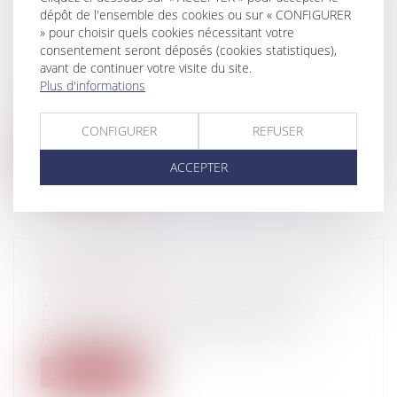
dépôt de l'ensemble des cookies ou sur « CONFIGURER
D'EXAMEN PROFESSIONNEL DE LA
» pour choisir quels cookies nécessitant votre
CATÉGORIE A
consentement seront déposés (cookies statistiques),
Collectivités
/
Services publics
/
Fonction
avant de continuer votre visite du site.
publique / Personnel administratif
Plus d'informations
L’article 16 du décret n°2006-1695 du 22
décembre 2006, fixant les dispositio...
CONFIGURER
REFUSER
Lire la suite
ACCEPTER
VOISIN ET DTU
Particuliers
/
Patrimoine
/
Construction
L'arrêt de la cour de cassation du 18
janvier 2023 (3e chambre civile, n° 21...
Lire la suite