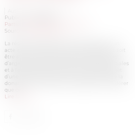
Auteur : PROVANSAL Alain
Publié le :
06/02/2023
Particuliers
/
Patrimoine
/
Gestion
Source :
www.eurojuris.fr
La réserve héréditaire est d’ordre public. Si un
acte a pour but de contourner cette règle il doit
être annulé. Lorsqu’une donation de somme
d’argent destinée à l’acquisition de parts sociales
et à l’entrée au capital d’une société fait l’objet
d’une révocation d’un commun accord entre la
donatrice et le donataire, le juge peut considérer
que ce...
Lire la suite