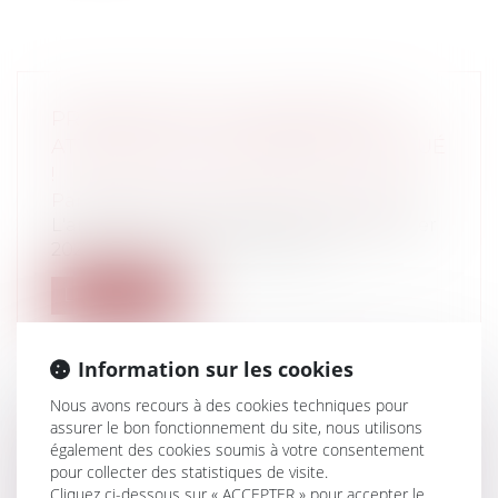
PRESCRIPTION ET EMPIÈTEMENT –
ATTENTION AU FONDEMENT INVOQUÉ
!
Particuliers
/
Patrimoine
/
Construction
L'arrêt de la cour de cassation du 8 février
2023 (3e chambre civile, n° 21-2...
Lire la suite
Information sur les cookies
Nous avons recours à des cookies techniques pour
assurer le bon fonctionnement du site, nous utilisons
FONCTION PUBLIQUE TERRITORIALE :
également des cookies soumis à votre consentement
FOCUS SUR LA PROMOTION INTERNE
pour collecter des statistiques de visite.
Cliquez ci-dessous sur « ACCEPTER » pour accepter le
PAR VOIE DE LISTE D'APTITUDE