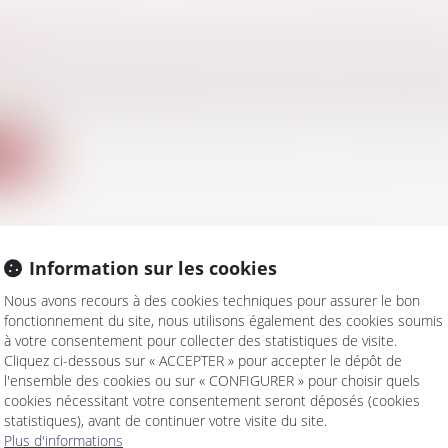
ASSOCIÉS AVEC CLAUSE SUR SUCCESSION FU
?
s
/
Gestion de l'entreprise
/
Communication et vie soci
d’associés constituent des conventions conclues entre
ite
Information sur les cookies
N DES ÉLUS : LES DROITS INDIVIDUELS EN
Nous avons recours à des cookies techniques pour assurer le bon
TION DE 100 € EN 2023
fonctionnement du site, nous utilisons également des cookies soumis
s
/
Services publics
/
Fonction publique / Personnel ad
à votre consentement pour collecter des statistiques de visite.
 2123-12 du code général des collectivités territoriales (CG
Cliquez ci-dessous sur « ACCEPTER » pour accepter le dépôt de
l'ensemble des cookies ou sur « CONFIGURER » pour choisir quels
ite
cookies nécessitant votre consentement seront déposés (cookies
statistiques), avant de continuer votre visite du site.
Plus d'informations