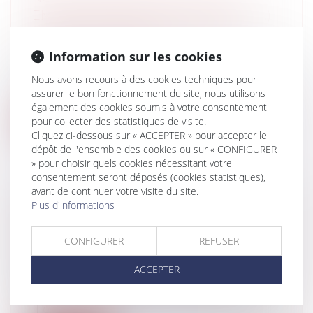
EMPLOI SIMPLIFIÉ AGRICOLE » (TESA)
Entreprises
/
Ressources humaines
/
Salaires et avantages
Information sur les cookies
Un décret du 15 mars 2012 étend le
bénéfice du Tesa aux employeurs de
Nous avons recours à des cookies techniques pour
assurer le bon fonctionnement du site, nous utilisons
salarié...
également des cookies soumis à votre consentement
pour collecter des statistiques de visite.
Lire la suite
Cliquez ci-dessous sur « ACCEPTER » pour accepter le
dépôt de l'ensemble des cookies ou sur « CONFIGURER
» pour choisir quels cookies nécessitant votre
consentement seront déposés (cookies statistiques),
avant de continuer votre visite du site.
Plus d'informations
RETRAIT D'UNE AUTORISATION
D'URBANISME
CONFIGURER
REFUSER
Collectivités
/
Urbanisme
/
Permis de
construire/ Documents d'urbanisme
ACCEPTER
Le délai de retrait d'un permis de
construire, d'aménager ou de démolir
illég...