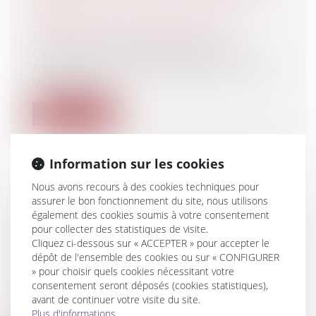
VIOL
Collectivités
/
International
/
Droit
Européen / Droit communautaire
CEDH, 4 sept 2025, AFFAIRE E.A. ET
ASSOCIATION EUROPÉENNE CONTRE LES
VIOLENCE...
Lire la suite
Information sur les cookies
Nous avons recours à des cookies techniques pour
assurer le bon fonctionnement du site, nous utilisons
BAIL COMMERCIAL : LA FIN DE LA
également des cookies soumis à votre consentement
CONFISCATION AUTOMATIQUE DU
pour collecter des statistiques de visite.
DÉPÔT DE GARANTIE
Cliquez ci-dessous sur « ACCEPTER » pour accepter le
dépôt de l'ensemble des cookies ou sur « CONFIGURER
Entreprises
/
Gestion de l'entreprise
/
» pour choisir quels cookies nécessitant votre
Construction Immobilier
consentement seront déposés (cookies statistiques),
La question de la qualification juridique
avant de continuer votre visite du site.
de la clause permettant au bailleur...
Plus d'informations