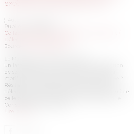
excède celle prévue par la loi
Auteur : ROUSSE Christian
Publié le :
18/06/2013
Collectivités
/
Services publics
/
Service public /
Délégation de service public
Source :
www.eurojuris.fr
Le Maire peut-il décider de résilier
unilatéralement une convention de délégation
de service public conclue pour 25 ans au seul
motif que sa durée serait finalement excessive ?
Résiliation unilatérale d’une convention de
délégation de service public dont la durée excède
celle prévue par la loiSaisi de cette question, le
Conseil d'Etat répond par...
Lire la suite