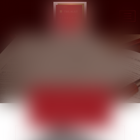
Ouvr
le
men
ACTUALITÉS
EUROJURIS