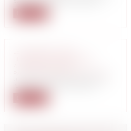
quand les circonstances s’y prêtent...
Lire la suite
LE CANNABIS À USAGE
THÉRAPEUTIQUE DÉSORMAIS
AUTORISÉ EN FRANCE
Particuliers
/
Santé
/
Protection sociale
Un décret publié le 8 juin 2013 autorise
l’utilisation du cannabis et de ses...
Lire la suite