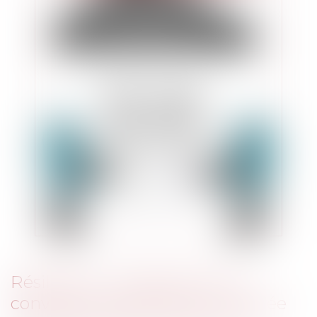
Résiliation unilatérale d’une
convention de DSP dont la durée