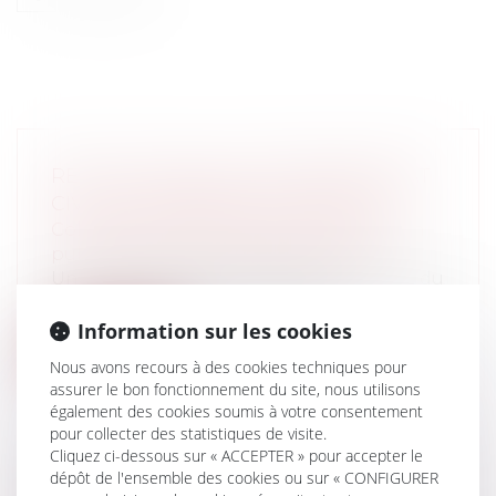
REFUS ILLÉGAL DE L'OFFICIER D'ÉTAT
CIVIL DE CÉLÉBRER UN MARIAGE
Collectivités
/
Services publics
/
Fonction
publique / Personnel administratif
Une circulaire du ministre de l'Intérieur du
13 juin 2013 rappelle les conséq...
Information sur les cookies
Lire la suite
Nous avons recours à des cookies techniques pour
assurer le bon fonctionnement du site, nous utilisons
également des cookies soumis à votre consentement
pour collecter des statistiques de visite.
Cliquez ci-dessous sur « ACCEPTER » pour accepter le
dépôt de l'ensemble des cookies ou sur « CONFIGURER
PRÉFINANCEMENT DU CICE :