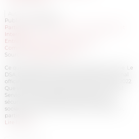
Auteur : Claverie Lucie
Publié le :
28/09/2023
Particuliers
/
Consommation
/
Informatique et
Internet
Entreprises
/
Gestion de l'entreprise
/
Communication et vie sociale
Source :
www.eurojuris.fr
Ce qui est illégal hors ligne est illégal en ligne. Le
DSA, Digital Services Act a été publié au Journal
officiel de l’Union européenne le 27 octobre 2022.
Que va changer l’entrée en vigueur du Digital
Services Act, le règlement européen sur la
sécurité numérique s’agissant des réseaux
sociaux? Les réseaux sociaux font, aujourd’hui,
partie inté...
Lire la suite