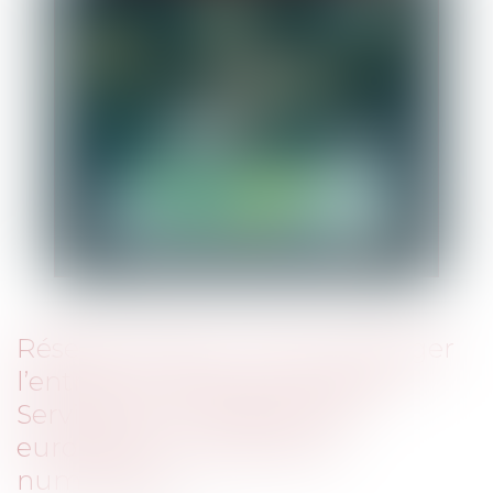
Réseaux sociaux : Que va changer
l’entrée en vigueur du Digital
Services Act, le règlement
européen sur la sécurité
numérique ?