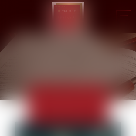
Ouvr
le
men
ACTUALITÉS
EUROJURIS