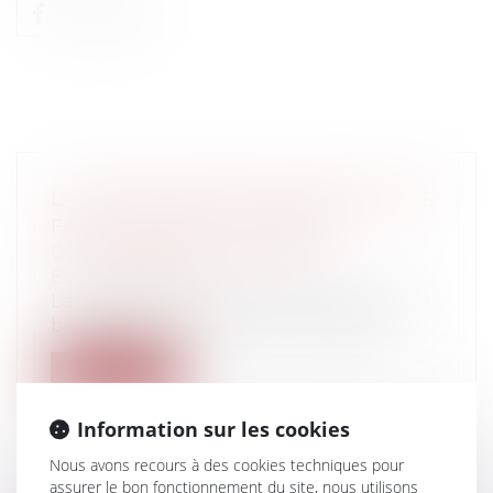
LA ZONE DES 50 PAS GÉOMÉTRIQUES
FACE À L’ÉROSION CÔTIÈRE
Collectivités
/
Environnement
/
Environnement
La zone des 50 pas géométriques est une
bande littorale soumise à un régime j...
Lire la suite
Information sur les cookies
Nous avons recours à des cookies techniques pour
assurer le bon fonctionnement du site, nous utilisons