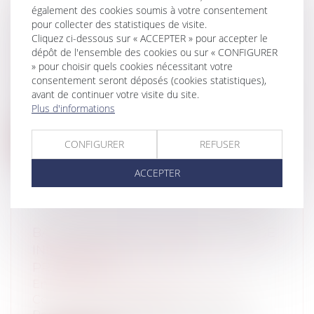
également des cookies soumis à votre consentement
ECLAIRAGES SUR L’ACTION DE
pour collecter des statistiques de visite.
L’EMPLOYEUR EN RÉPÉTITION DE
Cliquez ci-dessous sur « ACCEPTER » pour accepter le
L’INDU
dépôt de l'ensemble des cookies ou sur « CONFIGURER
Entreprises
/
Ressources humaines
/
» pour choisir quels cookies nécessitant votre
consentement seront déposés (cookies statistiques),
Salaires et avantages
avant de continuer votre visite du site.
Un arrêt rendu le 14 juin 2023 (Cass. Soc., 14
Plus d'informations
juin 2023, n°21-23.031) par la...
Lire la suite
CONFIGURER
REFUSER
ACCEPTER
BAIL COMMERCIAL, LOCAUX À USAGE
INDUSTRIEL ET DROIT DE
PRÉFÉRENCE
Entreprises
/
Gestion de l'entreprise
/
Construction Immobilier