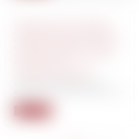
MARCHÉS PUBLICS D’ASSURANCE :
POSSIBILITÉ POUR LA PERSONNE
PUBLIQUE D’IMPOSER LA POURSUITE
DU CONTRAT PENDANT LA DURÉE
NÉCESSAIRE À LA PASSATION D’UN
NOUVEAU MARCHÉ
Collectivités
/
Marchés publics
/
Contestation et contentieux
Pour le praticien de la commande
publique, les marchés publics d’assurance
on...
Lire la suite