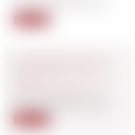
Par un arrêt rendu le 29 juin 2023, la
troisième chambre civile de la Cour de...
Lire la suite
LANCEURS D’ALERTE : PRÉCISIONS
SUR LE CONTRÔLE DU JUGE
Particuliers
/
Emploi
/
Licenciements /
Démission
Entreprises
/
Ressources humaines
/
Discipline et licenciement
Par un arrêt de la Chambre sociale en
date du 1er juin 2023, la Cour de cassa...
Lire la suite