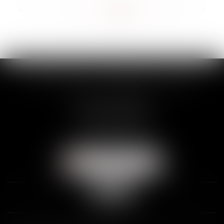
<<
<
...
121
122
123
124
125
126
127
...
>
>>
SCP THUAULT, FERRARIS, CORNU
2 Rue de la Banque
89000 AUXERRE
Tél :
03 86 72 09 80
Fax : 03 86 72 09 90
NOUS LOCALISER