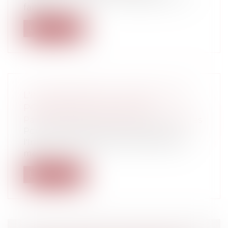
fait d...
Lire la suite
L'INC PROPOSE 150 LETTRES TYPES
POUR RÉGLER VOS LITIGES
Particuliers
/
Consommation
/
Procédures
Pour vous aider dans vos démarches,
l'Institut National de la Consommation
me...
Lire la suite