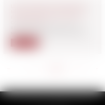
LE DÉTACHEMENT TRANSFORME LA
MISE À DISPOSITION EN SALARIAT
Entreprises
/
Ressources humaines
/
Contrat de travail
Il faut aujourd’hui constater que les
salariés mis à disposition d’une entrep...
Lire la suite
<<
<
...
571
572
573
574
575
576
577
...
>
>>
SCP THUAULT, FERRARIS, CORNU