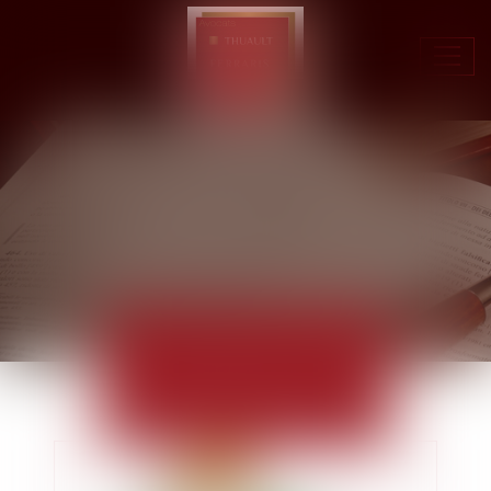
Ouvr
le
men
ACTUALITÉS
EUROJURIS