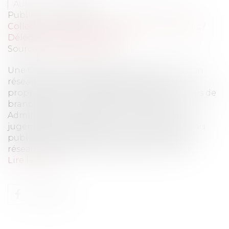
Auteurs : COLAS Adrien, LAHALLE Vincent
Publié le :
04/07/2013
Collectivités
/
Services publics
/
Service public /
Délégation de service public
Source :
www.eurojuris.fr
Une Commune ne peut pas faire financer son
réseau public d’assainissement par les
propriétaires raccordés.Participation aux frais de
branchement: principe et montantTribunal
Administratif de Rennes, 28 juin 2013, 44
jugements.La réalisation d’un nouveau réseau
public d’assainissement ou l’extension d’un
réseau existant est l’occasion pour une Co...
Lire la suite