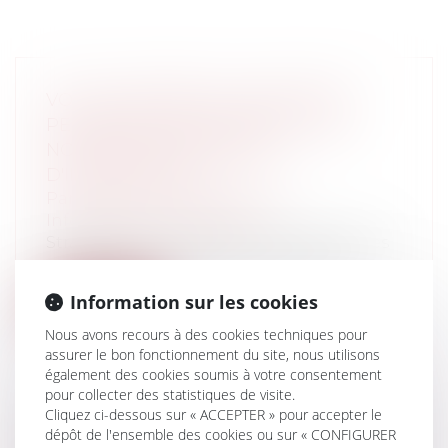
VOL DE DONNÉES À CARACTÈRE
PERSONNEL SUR INTERNET: UNE
NOUVELLE PROCÉDURE
D'INFORMATION
Particuliers
/
Consommation
/
Informatique et Internet
Stratégie numérique: de nouvelles règles
spécifiques pour la protection des c...
Information sur les cookies
Lire la suite
Nous avons recours à des cookies techniques pour
assurer le bon fonctionnement du site, nous utilisons
également des cookies soumis à votre consentement
pour collecter des statistiques de visite.
Cliquez ci-dessous sur « ACCEPTER » pour accepter le
dépôt de l'ensemble des cookies ou sur « CONFIGURER
RUPTURE CONVENTIONNELLE ET