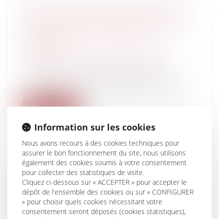
DROIT COMMERCIAL : SUR LE REJET
DE CERTAINS CRITÈRES D'EXCLUSION
DES RELATIONS COMMERCIALES
ÉTABLIES
Entreprises
/
Marketing et ventes
/
Contrats commerciaux/ distribution
La relation commerciale établie ne peut
être écartée en cas de présence de co...
Lire la suite
Information sur les cookies
Nous avons recours à des cookies techniques pour
assurer le bon fonctionnement du site, nous utilisons
également des cookies soumis à votre consentement
PRÉCISIONS SUR LA DÉCISION QUI
pour collecter des statistiques de visite.
Cliquez ci-dessous sur « ACCEPTER » pour accepter le
FIXE LA RÉMUNÉRATION DU GÉRANT
dépôt de l'ensemble des cookies ou sur « CONFIGURER
MAJORITAIRE DANS UNE SARL
» pour choisir quels cookies nécessitant votre
Entreprises
/
Gestion de l'entreprise
/
consentement seront déposés (cookies statistiques),
Communication et vie sociale