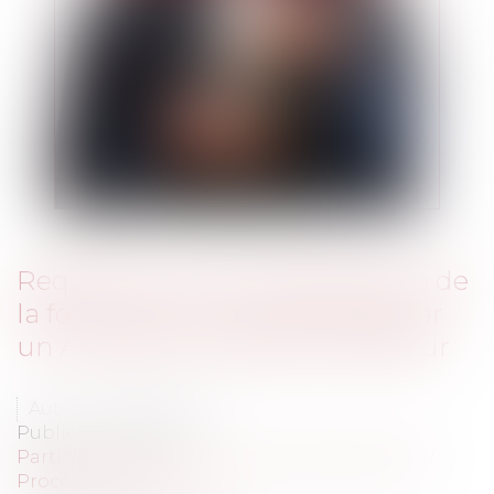
Requête aux fins de déclaration de
la force exécutoire présentée par
un Avocat d’un barreau extérieur
Auteur : VIBERT Olivier
Publié le :
08/11/2011
Particuliers
/
Civil / Pénal
/
Procédure pénale /
Procédure civile