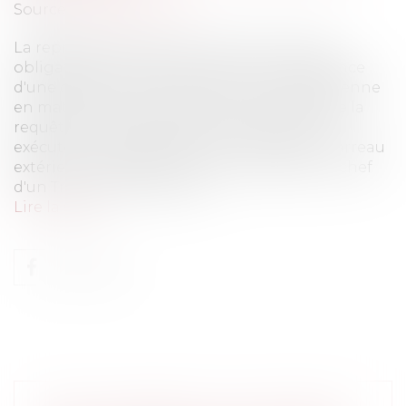
Source :
www.eurojuris.fr
La représentation par un Avocat n'est pas
obligatoire pour demander la reconnaissance
d'une décision de justice de l'Union européenne
en matière civile ou commerciale.Validité de la
requête aux fins de déclaration de la force
exécutoire présentée par un Avocat d’un barreau
extérieurLa requête soumise au greffier en chef
d'un Tribunal Grande inst...
Lire la suite