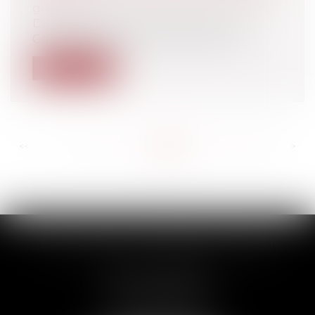
généraux
Dans trois décisions du 26 octobre, le
Conseil d'Etat vient de juger que les...
Lire la suite
<<
<
...
700
701
702
703
704
705
706
...
>
>>
SCP THUAULT, FERRARIS, CORNU
2 Rue de la Banque
89000 AUXERRE
Tél :
03 86 72 09 80