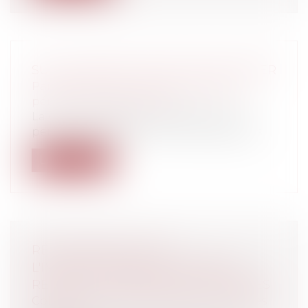
SUR LE LIBRE-CHOIX DE SON HUISSIER
Particuliers
/
Civil / Pénal
/
Procédure
pénale / Procédure civile
La Cour de cassation rappelle qu'une
personne peut choisir en toute liberté s...
Lire la suite
RÉGLEMENTATION DE
L'IMPLANTATION DES ANTENNES
RELAIS ET COMPÉTENCE DES MAIRES
Collectivités
/
Environnement
/
Principes