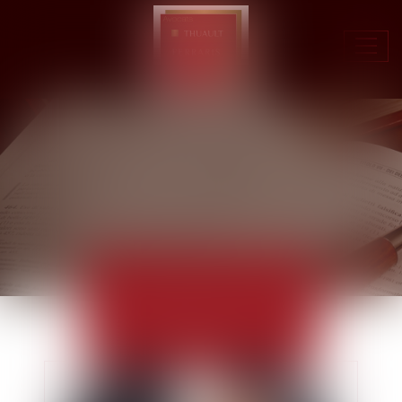
Ouvr
le
men
ACTUALITÉS
EUROJURIS