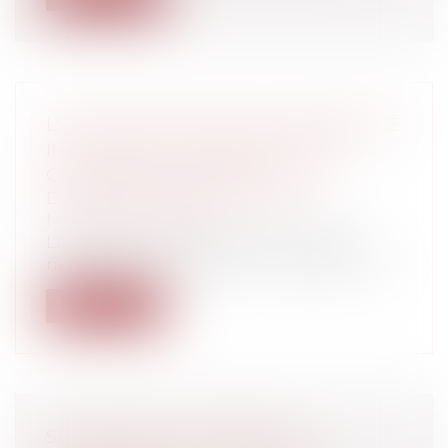
L'ACTIVITÉ DE CONSEIL EN PROPRIÉTÉ
INDUSTRIELLE: UNE ACTIVITÉ DE
CARACTÈRE COMMERCIAL?
Entreprises
/
Marketing et ventes
/
Marques et brevets
La gestion d'un portefeuille (marques,
noms de domaine) par un conseil en pro...
Lire la suite
SUR L'ACCÈS AU DISPOSITIF