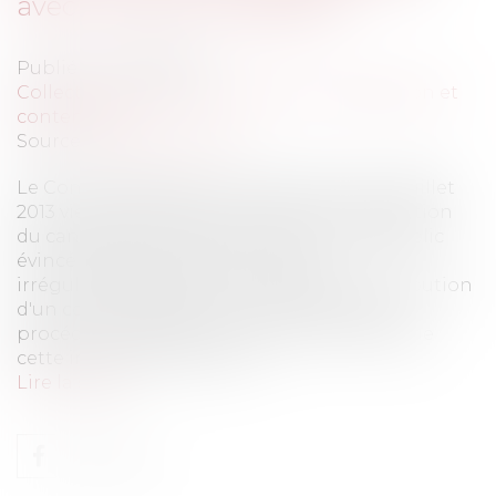
avec l'éviction irrégulière
Publié le :
04/09/2013
Collectivités
/
Marchés publics
/
Contestation et
contentieux
Source :
www.eurojuris.fr
Le Conseil d'Etat dans une décision du 10 juillet
2013 vient préciser les conditions de réparation
du candidat à l'attribution d'un contrat public
évincé au terme d'une procédure
irrégulière.Réparation du candidat à l'attribution
d'un contrat public évincé au terme d'une
procédure irrégulièreLe juge doit vérifier que
cette irrégularité est la ca...
Lire la suite