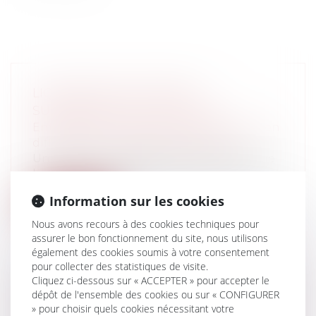
LIQUIDATION JUDICIAIRE:
SUPPRESSION DU CODE 040
Entreprises
/
Contentieux
/
Entreprises en
difficultés / procédures collectives
Un décret du 2 septembre 2013 supprime
le code 040 (dirigeant ayant connu une...
Information sur les cookies
Lire la suite
Nous avons recours à des cookies techniques pour
assurer le bon fonctionnement du site, nous utilisons
également des cookies soumis à votre consentement
pour collecter des statistiques de visite.
Cliquez ci-dessous sur « ACCEPTER » pour accepter le
dépôt de l'ensemble des cookies ou sur « CONFIGURER
TRAVAUX CONFORMES AU PERMIS DE
» pour choisir quels cookies nécessitant votre
CONSTRUIRE MAIS NON CONFORMES