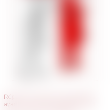
Réparation des seuls préjudices
ayant un lien de causalité direct