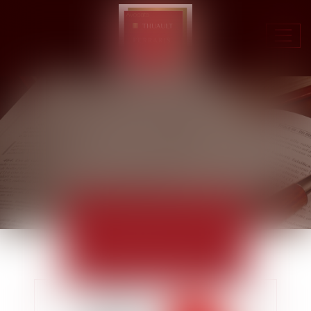
Ouvr
le
men
ACTUALITÉS
EUROJURIS