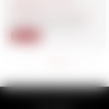
D'INITIATION AUX MÉTIERS EN
ALTERNANCE
Particuliers
/
Emploi
/
Contrat de travail
Le décret relatif à l'accès au dispositif
d'initiation aux métiers en alterna...
Lire la suite
<<
<
...
562
563
564
565
566
567
568
...
>
>>
SCP THUAULT, FERRARIS, CORNU
2 Rue de la Banque