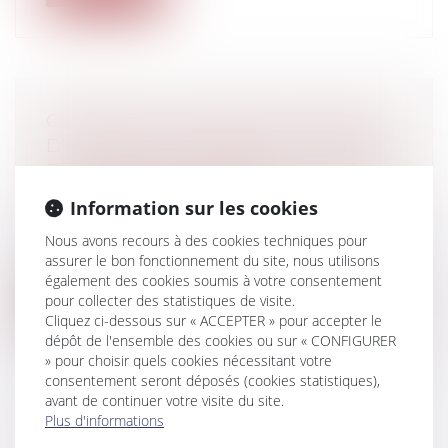
CRÉATION DE LA BANQUE PUBLIQUE
D’INVESTISSEMENT (BPI) : ADOPTION
DU PROJET EN PREMIÈRE LECTURE À
L’ASSEMBLÉE NATIONALE
Information sur les cookies
Entreprises
/
Finances
/
Banque et finance
Nous avons recours à des cookies techniques pour
Le projet de loi portant création de la
assurer le bon fonctionnement du site, nous utilisons
Banque Publique d’Investissement a ét...
également des cookies soumis à votre consentement
pour collecter des statistiques de visite.
Lire la suite
Cliquez ci-dessous sur « ACCEPTER » pour accepter le
dépôt de l'ensemble des cookies ou sur « CONFIGURER
» pour choisir quels cookies nécessitant votre
consentement seront déposés (cookies statistiques),
avant de continuer votre visite du site.
Plus d'informations
LE MAIRE PEUT-IL REFUSER LA PRISE