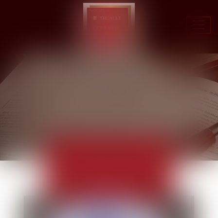
Ouvr
le
men
ACTUALITÉS
EUROJURIS