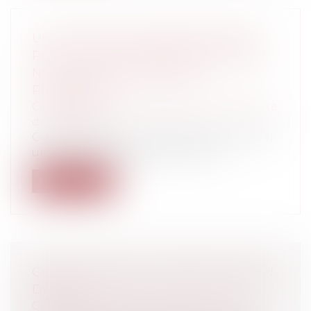
UN CONTRAT DE MOBILIER URBAIN
PEUT-IL ÊTRE PASSÉ SANS PUBLICITÉ
NI MISE EN CONCURRENCE
PRÉALABLE?
Collectivités
/
Marchés publics
/
Procédure
de passation
Oui, dans certains cas.Contrat de mobilier
urbain: règles de publicité et de...
Lire la suite
CARTE JUDICIAIRE : RÉIMPLANTATION
DE 3 TGI
Collectivités
/
Services publics
/
Service