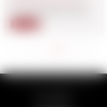
public / Délégation de service public
Des tribunaux de grande instance (TGI)
vont être réimplantés à Saint-Gaudens...
Lire la suite
<<
<
...
572
573
574
575
576
577
578
...
>
>>
SCP THUAULT, FERRARIS, CORNU
2 Rue de la Banque
89000 AUXERRE
Tél :
03 86 72 09 80