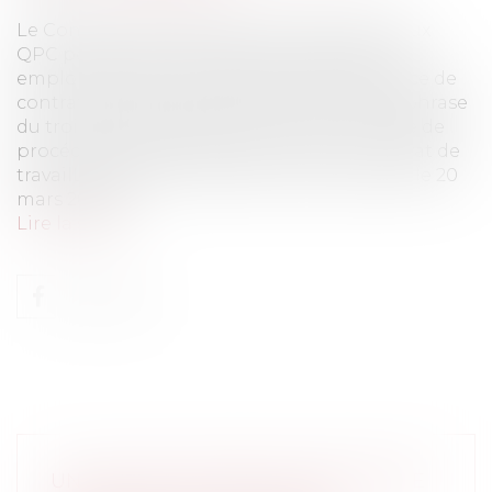
Le Conseil constitutionnel a été saisi de deux
QPC posées par deux détenus exerçant un
emploi en prison, qui dénonçaient l'absence de
contrat de travail permise par la première phrase
du troisième alinéa de l'article 717-3 du code de
procédure pénale.Travail en prison et contrat de
travailLe Conseil constitutionnel a été saisi le 20
mars 2013 pa...
Lire la suite
UN CHALET D'ALPAGE NE PEUT ÊTRE