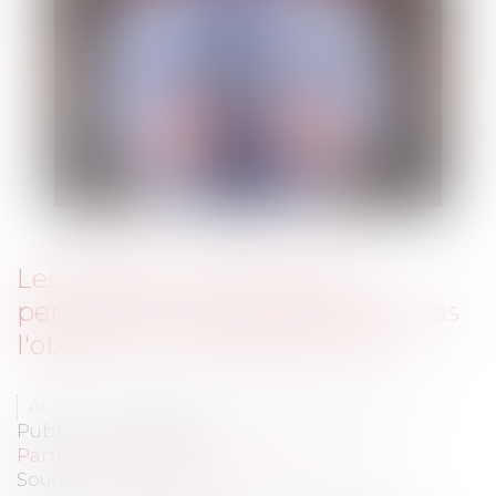
Les relations de travail des
personnes incarcérées ne font pas
l'objet d'un contrat de travail
Auteur : PASQUIER-TAVERNE Marie-Caroline
Publié le :
02/07/2013
Particuliers
/
Emploi
/
Contrat de travail
Source :
www.eurojuris.fr