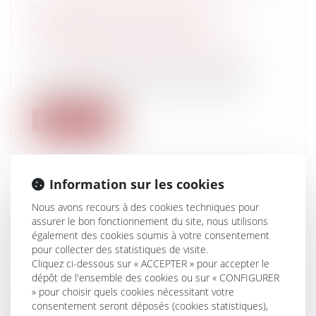
RECONSTRUIT QUE SUR SON
EMPLACEMENT D'ORIGINE
Collectivités
/
Urbanisme
/
Permis de
construire/ Documents d'urbanisme
Le Conseil d'Etat vient de préciser que
cette reconstruction doit être effect...
Lire la suite
Information sur les cookies
Nous avons recours à des cookies techniques pour
L'OBLIGATION D'INCORPORER UNE
assurer le bon fonctionnement du site, nous utilisons
QUANTITÉ MINIMALE DE BOIS DANS
également des cookies soumis à votre consentement
LES CONSTRUCTIONS NEUVES
pour collecter des statistiques de visite.
Cliquez ci-dessous sur « ACCEPTER » pour accepter le
CONTRAIRE À LA CONSTITUTION
dépôt de l'ensemble des cookies ou sur « CONFIGURER
Collectivités
/
Urbanisme
/
Permis de
» pour choisir quels cookies nécessitant votre
construire/ Documents d'urbanisme
consentement seront déposés (cookies statistiques),
L'obligation d'incorporer une quantité