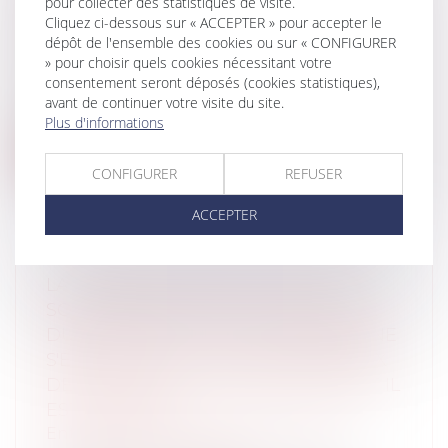
pour collecter des statistiques de visite.
DISCIPLINAIRE ?
Cliquez ci-dessous sur « ACCEPTER » pour accepter le
dépôt de l'ensemble des cookies ou sur « CONFIGURER
Collectivités
/
Services publics
/
Fonction
» pour choisir quels cookies nécessitant votre
publique / Personnel administratif
consentement seront déposés (cookies statistiques),
Les autorités hiérarchiques, lorsque des
avant de continuer votre visite du site.
faits particuliers sont portés à leu...
Plus d'informations
Lire la suite
CONFIGURER
REFUSER
ACCEPTER
LA CRÉANCE DE RESTITUTION DU
SOUS-TRAITANT EN CAS DE NULLITÉ
DU CONTRAT DE SOUS-TRAITANCE NE
S'ÉTEND PAS AU COÛT DES TRAVAUX
DE REPRISE DES MALFAÇONS DONT IL
EST L'AUTEUR
Entreprises
/
Gestion de l'entreprise
/