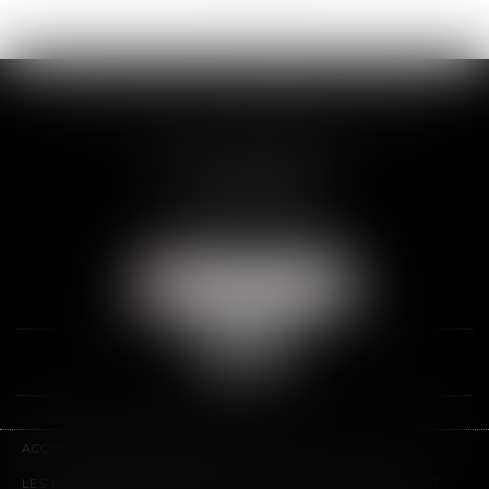
>>
SCP THUAULT, FERRARIS, CORNU
2 Rue de la Banque
89000 AUXERRE
Tél :
03 86 72 09 80
Fax : 03 86 72 09 90
NOUS LOCALISER
ACCUEIL
LE CABINET
L'ÉQUIPE
LES DOMAINES D'INTERVENTION
HONORAIRES
CONTACT