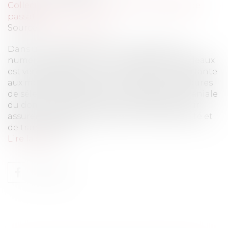
Collectivités
/
Marchés publics
/
Procédure de
passation
Source :
www.eurojuris.fr
Dans un arrêt rendu le 15 juin 2023 sous le
numéro 21 BX 02 210, la cour d'appel de Bordeaux
est venue apporter une contribution importante
aux modalités de mise en œuvre des procédures
de sélection préalables à l'occupation domaniale
du domaine public. On sait en effet que pour
assurer le respect des garanties d'impartialité et
de transparence...
Lire la suite