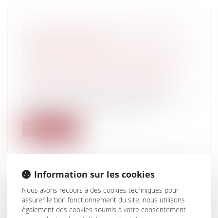
LICENCIEMENT DU FONCTIONNAIRE
POUR INSUFFISANCE
PROFESSIONNELLE : PRÉCISIONS SUR
L’AVIS DU CONSEIL DE DISCIPLINE
Collectivités
/
Services publics
/
Fonction
publique / Personnel administratif
L’absence d’avis émis à la majorité par le
conseil de discipline ne fait pas...
Lire la suite
Information sur les cookies
Nous avons recours à des cookies techniques pour
SANCTION DISCIPLINAIRE DES
assurer le bon fonctionnement du site, nous utilisons
AGENTS PUBLICS : ENQUÊTE
également des cookies soumis à votre consentement
ADMINISTRATIVE OU ENQUÊTE