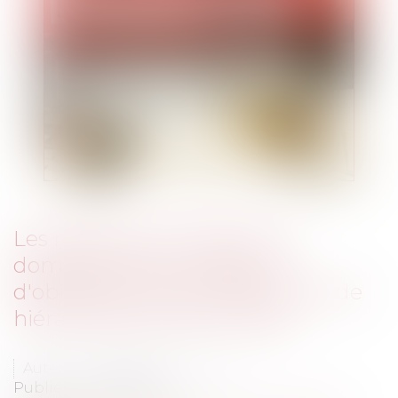
Les règles d'occupation du
domaine public, l'absence
d'obligation de pondération et de
hiérarchisation des critères
Auteur : DROUINEAU Thomas
Publié le :
03/08/2023