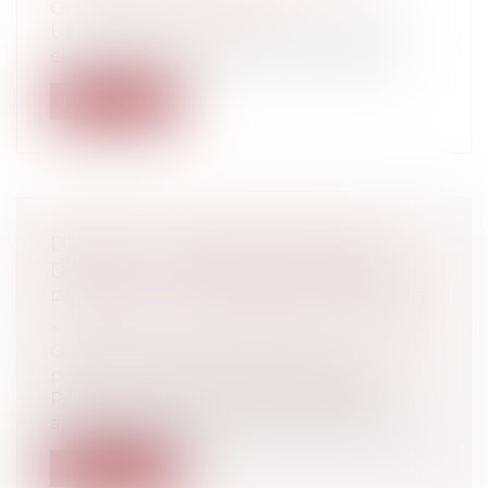
Construction Immobilier
Un maître de l’ouvrage a confié à une
entreprise de gros-œuvre la réalisation...
Lire la suite
DROIT À LA COMMUNICATION DU
DOSSIER : LE FONCTIONNAIRE DOIT
POUVOIR « SE DÉFENDRE UTILEMENT
»
Collectivités
/
Services publics
/
Fonction
publique / Personnel administratif
Procédure disciplinaire et enquête
administrative où la recherche de l’équili...
Lire la suite