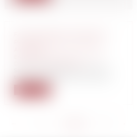
FAUTE COMMISE AU COURS D'UN
PRÉCÉDENT CDD ET RUPTURE
ANTICIPÉE
Entreprises
/
Ressources humaines
/
Discipline et licenciement
Sauf accord des parties, le contrat de
travail à durée déterminée ne peut êtr...
Lire la suite
<<
<
...
126
127
128
129
130
131
132
...
>