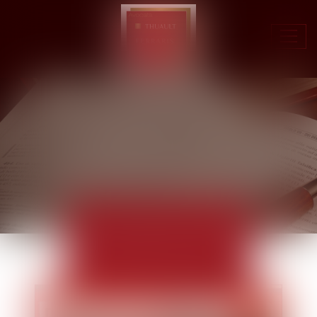
Ouvr
le
men
ACTUALITÉS
EUROJURIS