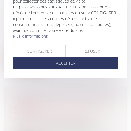
pour collecter des statistiques de visite.
Cliquez ci-dessous sur « ACCEPTER » pour accepter le
LE LICENCIEMENT POUR INAPTITUDE
dépôt de l'ensemble des cookies ou sur « CONFIGURER
PHYSIQUE : LA FORCE DE L'ÉVIDENCE
» pour choisir quels cookies nécessitant votre
Collectivités
/
Services publics
/
Fonction
consentement seront déposés (cookies statistiques),
publique / Personnel administratif
avant de continuer votre visite du site.
La situation des fonctionnaires en
Plus d'informations
inaptitude physique relève de
l’applicatio...
CONFIGURER
REFUSER
Lire la suite
ACCEPTER
LES CONVENTIONS COLLECTIVES EN
ESPAGNE
Entreprises
/
Gestion de l'entreprise
/
Communication et vie sociale
Les conventions collectives sont un