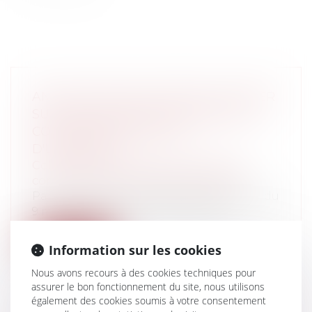
ANNULATION D'UN SURSIS À STATUER
SUR UNE DEMANDE DE PERMIS DE
CONSTRUIRE ET RÈGLES
D'URBANISME
Collectivités
/
Urbanisme
/
Permis de
construire/ Documents d'urbanisme
Par son arrêt en Sous-Sections Réunies du
9 mars 2016, le Conseil d’Etat appo...
Lire la suite
Information sur les cookies
Nous avons recours à des cookies techniques pour
assurer le bon fonctionnement du site, nous utilisons
également des cookies soumis à votre consentement