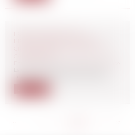
POINT DE DÉPART DE LA
PRESCRIPTION EN MATIÈRE DE
CRÉDIT IMMOBILIER : RETOUR À LA
CASE DÉPART
Entreprises
/
Finances
/
Banque et finance
La Cour de cassation vient par quatre
arrêts rendus le même jour, le 11 févri...
Lire la suite
<<
<
...
421
422
423
424
425
426
427
...