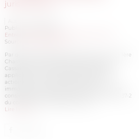
jurisprudence
Auteur : BACLE Florent
Publié le :
27/04/2016
Entreprises
/
Finances
/
Banque et finance
Source :
www.eurojuris.fr
Par quatre arrêts rendus le même jour par la 1ère
Chambre Civile le 11 février 2016, la Cour de
Cassation vient de bouleverser les règles
applicables en matière de prescription des
actions en recouvrement des crédits
immobiliers.La Haute juridiction continue de
considérer que les dispositions de l’article L. 137-2
du code de la consommation selo...
Lire la suite