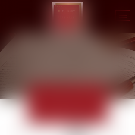
Ouvr
le
men
ACTUALITÉS
EUROJURIS