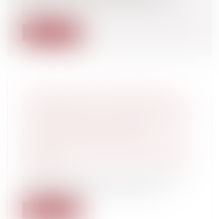
puissant instrument de régulation du
trav...
Lire la suite
L’OMISSION DES PROCÉDURES EN
COURS DANS L’ÉTAT DATÉ DU SYNDIC
: LE PRÉJUDICE QUI EN DÉCOULE EST
LA PERTE D’UNE CHANCE DE
NÉGOCIER LE PRIX D’ACHAT DU BIEN
Particuliers
/
Patrimoine
/
Copropriété et
voisinage
Lors de la vente d’un lot de copropriété,
l’article 5 du décret du 17 mars 19...
Lire la suite