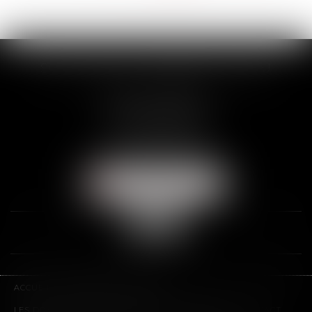
>
>>
SCP THUAULT, FERRARIS, CORNU
2 Rue de la Banque
89000 AUXERRE
Tél :
03 86 72 09 80
Fax : 03 86 72 09 90
NOUS LOCALISER
ACCUEIL
LE CABINET
L'ÉQUIPE
LES DOMAINES D'INTERVENTION
HONORAIRES
CONTACT