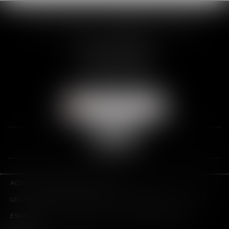
SCP THUAULT, FERRARIS, CORNU
2 Rue de la Banque
89000 AUXERRE
Tél :
03 86 72 09 80
Fax : 03 86 72 09 90
NOUS LOCALISER
ACCUEIL
LE CABINET
L'ÉQUIPE
LES DOMAINES D'INTERVENTION
HONORAIRES
CONTACT
ESPACE CLIENT
PLAN DU SITE
MENTIONS LÉGALES