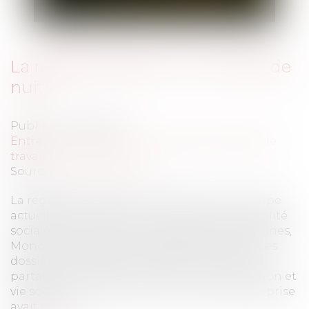
La réglementation sur le travail de
nuit
Publié le :
24/10/2013
Entreprises
/
Ressources humaines
/
Temps de
travail
Source :
www.eurojuris.fr
La réglementation sur le travail de nuit occupe
actuellement le devant de la scène de l’actualité
sociale avec la fermeture de certaines enseignes,
Monoprix et Séphora, au-delà de 21 heures.Ces
dossiers nourrissent un débat intense sur le
partage du temps entre travail, consommation et
vie sociale.Chez Monoprix, un accord d’entreprise
avait été...