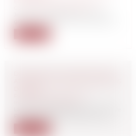
Entreprises
/
Gestion de l'entreprise
/
Communication et vie sociale
Jean-Denis COMBREXELLE, Directeur
général du travail, a remis le 23 octobre à...
Lire la suite
DÉTENTEURS D'UN COMPTE PAYPAL:
ATTENTION À LA PROTECTION DE VOS
DONNÉES
Particuliers
/
Consommation
/
Informatique et Internet
La CNIL alerte les détenteurs d'un compte
PAYPAL que PAYPAL a décidé unilatér...
Lire la suite