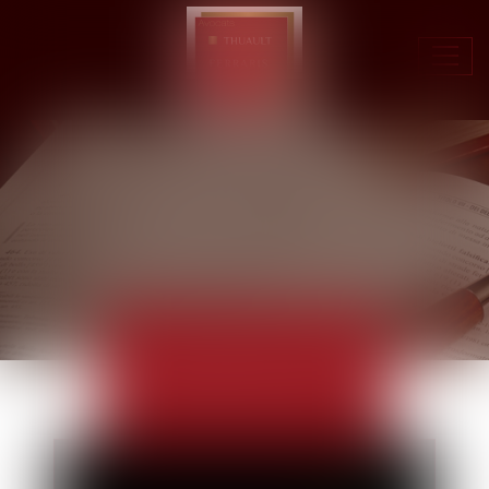
Ouvr
le
men
ACTUALITÉS
EUROJURIS