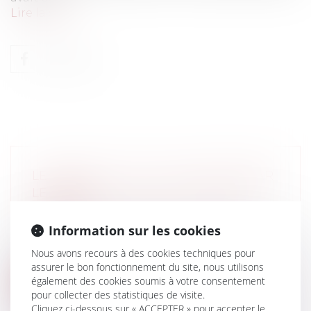
Lire la suite
LE PROJET DE LOI ALUR ADOPTÉ PAR
LE SÉNAT
Particuliers
/
Patrimoine
/
Immobilier /
Logement
Information sur les cookies
Le Sénat a adopté samedi 26 octobre en
Nous avons recours à des cookies techniques pour
première lecture le projet de loi Dufl...
assurer le bon fonctionnement du site, nous utilisons
également des cookies soumis à votre consentement
Lire la suite
pour collecter des statistiques de visite.
Cliquez ci-dessous sur « ACCEPTER » pour accepter le