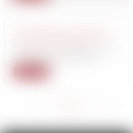
QUEL RÉGIME FISCAL APPLICABLE À
LA PRESTATION COMPENSATOIRE ?
Particuliers
/
Famille
/
Divorces
Lors d’un divorce, l'un des époux peut être
tenu de verser à l'autre une pres...
Lire la suite
<<
<
...
550
551
552
553
554
555
556
...
>
>>