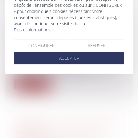
dépôt de l'ensemble des cookies ou sur « CONFIGURER
» pour choisir quels cookies nécessitant votre
consentement seront déposés (cookies statistiques),
avant de continuer votre visite du site.
LE DÉCRET N° 2013-879 DU 1ER
Plus d'informations
OCTOBRE 2013 RELATIF AU
CONTENTIEUX DE L'URBANISME
CONFIGURER
REFUSER
Collectivités
/
Urbanisme
/
Permis de
construire/ Documents d'urbanisme
ACCEPTER
Ce décret s'inscrit dans une succession de
textes qui visent à accélérer les...
Lire la suite
RÉFORME DE LA REPRÉSENTATIVITÉ
PATRONALE