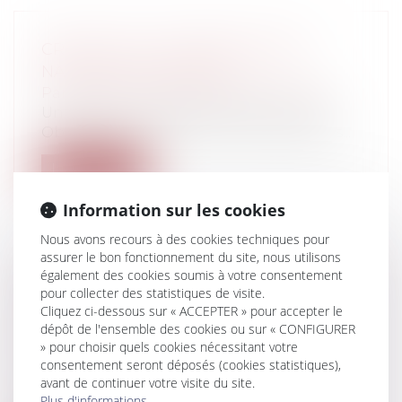
CRÉATION D'UN OBSERVATOIRE
NATIONAL DU SUICIDE
Particuliers
/
Santé
/
Protection sociale
Un décret du 9 septembre 2013 crée un
Observatoire national du suicide auprès...
Lire la suite
Information sur les cookies
Nous avons recours à des cookies techniques pour
assurer le bon fonctionnement du site, nous utilisons
également des cookies soumis à votre consentement
EPCI ET MISE EN ŒUVRE DU SCHÉMA
pour collecter des statistiques de visite.
DÉPARTEMENTAL D'ACCUEIL DES
Cliquez ci-dessous sur « ACCEPTER » pour accepter le
dépôt de l'ensemble des cookies ou sur « CONFIGURER
GENS DU VOYAGE
» pour choisir quels cookies nécessitant votre
Collectivités
/
Urbanisme
/
Ouvrages et
consentement seront déposés (cookies statistiques),
travaux publics/Construction
avant de continuer votre visite du site.
Un EPCI peut-il imposer la réalisation
Plus d'informations