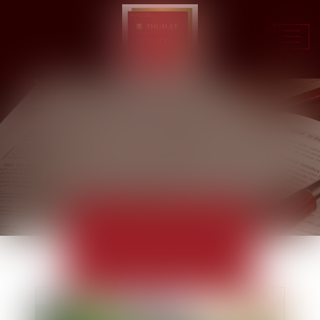
Ouvr
le
men
ACTUALITÉS
EUROJURIS