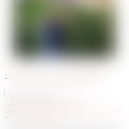
Le régime juridique des haies
Auteur : GAUCHER-PIOLA Alexis
Publié le :
08/02/2024
Particuliers
/
Patrimoine
/
Gestion
Collectivités
/
Environnement
/
Environnement
Source :
www.eurojuris.fr