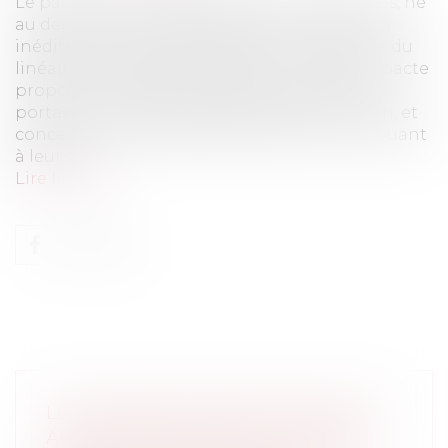
Le pacte gouvernemental en faveur des haies, né
au dernier trimestre 2023, est d’une ambition
inédite, puisqu’il s’agit d’obtenir un gain net du
linéaire de haies de 50 000 km d’ici 2030, ce pacte
propose une approche globale et intégrée,
portant sur toutes les haies, agricoles ou non, et
concernant l’ensemble des maillons contribuant
à leur val...
Lire la suite
LES COMÉDIES ROMANTIQUES FACE
AU DROIT : QUELLE EST LA VALEUR