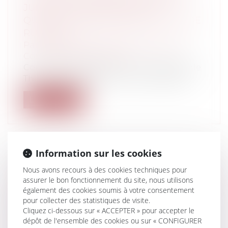
JURIDIQUE DES FIANÇAILLES ?
QUELLES CONSÉQUENCES EN CAS DE
RUPTURE ?
Particuliers
/
Famille
/
Mariage / PACS /
Concubinage / Vie civile
Continuons la semaine en compagnie de
Thierry Boisnard et de l’un des couples...
Lire la suite
Information sur les cookies
LES COMÉDIES ROMANTIQUES FACE
Nous avons recours à des cookies techniques pour
AU DROIT : EST-CE QU’UN EMPLOYEUR
assurer le bon fonctionnement du site, nous utilisons
également des cookies soumis à votre consentement
PEUT INTERDIRE LES RELATIONS
pour collecter des statistiques de visite.
AMOUREUSES SALARIÉ/CLIENT ?
Cliquez ci-dessous sur « ACCEPTER » pour accepter le
Particuliers
/
Emploi
/
Contrat de travail
dépôt de l'ensemble des cookies ou sur « CONFIGURER
Entreprises
/
Ressources humaines
/