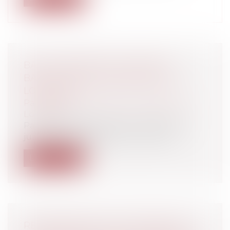
BAIL D’HABITATION : CONGÉ DU
BAILLEUR POUR INDÉCENCE DU
LOGEMENT
Particuliers
/
Patrimoine
/
Immobilier /
Logement
Par acte sous seing privé en date du 21
juillet 1985, des bailleurs ont donné...
Lire la suite
RÉCUPÉRATION ET VALORISATION