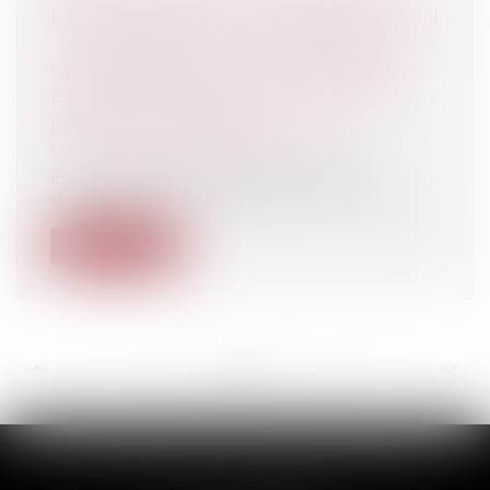
DES MÉTAUX ISSUS DE LA CRÉMATION
: PAS D’ATTEINTE AU PRINCIPE DE
SAUVEGARDE DE LA DIGNITÉ DE LA
PERSONNE HUMAINE, NI MÊME AU
DROIT DE PROPRIÉTÉ
Particuliers
/
Famille
/
Successions
Pour rappel, parmi les différentes
modifications opérées par la loi dite 3DS...
Lire la suite
<<
<
...
110
111
112
113
114
115
116
...
>
>>
SCP THUAULT, FERRARIS, CORNU