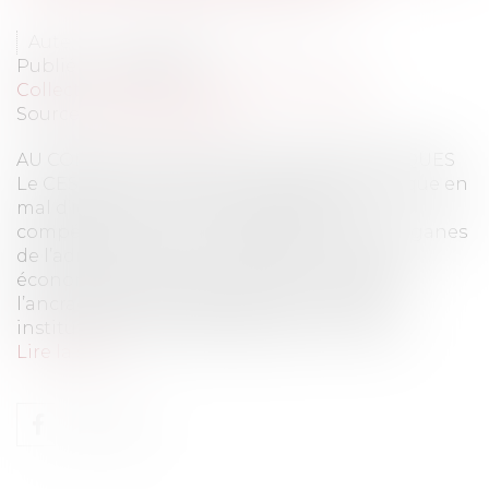
Auteur : GOVERNATORI Jean-Joël
Publié le :
01/03/2013
Collectivités
/
Services publics
/
Usagers
Source :
www.eurojuris.fr
AU CONFLUENT DE DEUX RÉGIMES POLITIQUES
Le CES est une institution de la Ve République en
mal d’identité. Outre, le problème de
compétence et de l’enchevêtrement des organes
de l’administration consultative en matière
économique, sociale et environnementale,
l’ancrage de cette assemblée au sein des
institutions françaises passe par la résolut...
Lire la suite