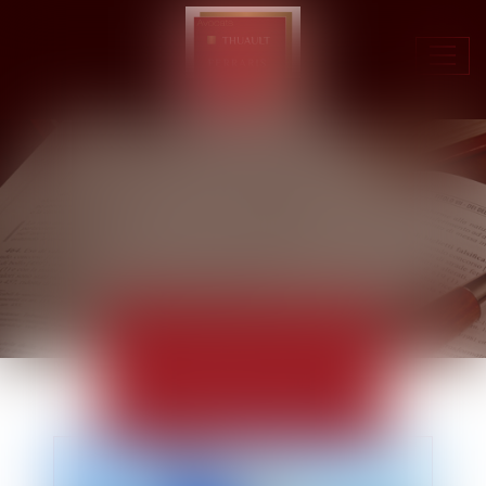
Ouvr
le
men
ACTUALITÉS
EUROJURIS