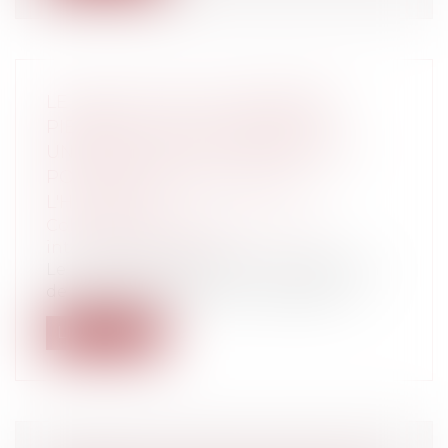
LE SÉNAT POSE LES PREMIÈRES
PIERRES D'UNE COMPÉTENCE
UNIVERSELLE DU JUGE FRANÇAIS
POUR LES CRIMES CONTRE
L'HUMANITÉ
Collectivités
/
International
/
Droit
international public
Le mardi 26 février 2013 une proposition
de loi visant à étendre la compétenc...
Lire la suite