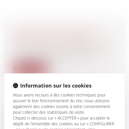
LAÏCITÉ ET QPC : LA DÉCISION DU
CONSEIL CONSTITUTIONNEL
Particuliers
/
Emploi
/
Contrat de travail
Le statut dérogatoire de l'Alsace-Moselle
est acté depuis plus d'un siècle. L...
Lire la suite
Information sur les cookies
Nous avons recours à des cookies techniques pour
assurer le bon fonctionnement du site, nous utilisons
également des cookies soumis à votre consentement
OBLIGATION D'ENTRETIEN DU
pour collecter des statistiques de visite.
BAILLEUR PROPRIÉTAIRE D'UN
Cliquez ci-dessous sur « ACCEPTER » pour accepter le
CENTRE COMMERCIAL
dépôt de l'ensemble des cookies ou sur « CONFIGURER
Particuliers
/
Patrimoine
/
Immobilier /