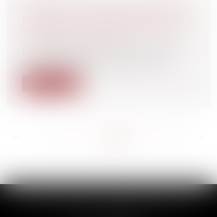
MARIAGE POUR TOUS, SUITE ET FIN
DU DÉBAT À L'ASSEMBLÉE NATIONALE
Particuliers
/
Famille
/
Mariage / PACS /
Concubinage / Vie civile
Le 12 février dernier prenait fin le débat
sur le mariage pour tous à l'Assem...
Lire la suite
<<
<
...
596
597
598
599
600
601
602
...
>
>>
SCP THUAULT, FERRARIS, CORNU